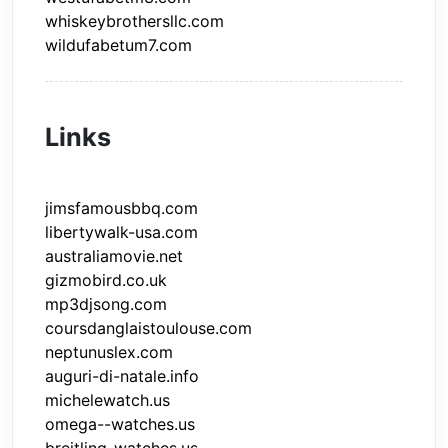
whiskeybrothersllc.com
wildufabetum7.com
Links
jimsfamousbbq.com
libertywalk-usa.com
australiamovie.net
gizmobird.co.uk
mp3djsong.com
coursdanglaistoulouse.com
neptunuslex.com
auguri-di-natale.info
michelewatch.us
omega--watches.us