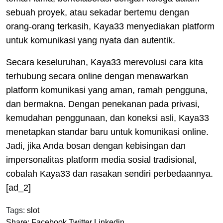
sebuah proyek, atau sekadar bertemu dengan
orang-orang terkasih, Kaya33 menyediakan platform
untuk komunikasi yang nyata dan autentik.
Secara keseluruhan, Kaya33 merevolusi cara kita
terhubung secara online dengan menawarkan
platform komunikasi yang aman, ramah pengguna,
dan bermakna. Dengan penekanan pada privasi,
kemudahan penggunaan, dan koneksi asli, Kaya33
menetapkan standar baru untuk komunikasi online.
Jadi, jika Anda bosan dengan kebisingan dan
impersonalitas platform media sosial tradisional,
cobalah Kaya33 dan rasakan sendiri perbedaannya.
[ad_2]
Tags:
slot
Share:
Facebook
Twitter
Linkedin