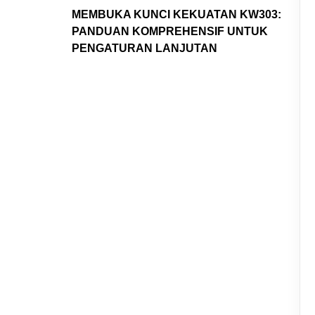
MEMBUKA KUNCI KEKUATAN KW303:
PANDUAN KOMPREHENSIF UNTUK
PENGATURAN LANJUTAN