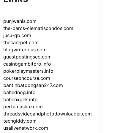
punjwanis.com
the-parcs-clematiscondos.com
jusu-gb.com
thecarepet.com
blogwriterplus.com
guestpostingseo.com
casinogambitpro.info
pokerplaymasters.info
courseoncourse.com
bantinbatdongsan247.com
bahednog.info
bahenxgek.info
pertamaskre.com
threadsvideoandphotodownloader.com
techgiddy.com
usalivenetwork.com