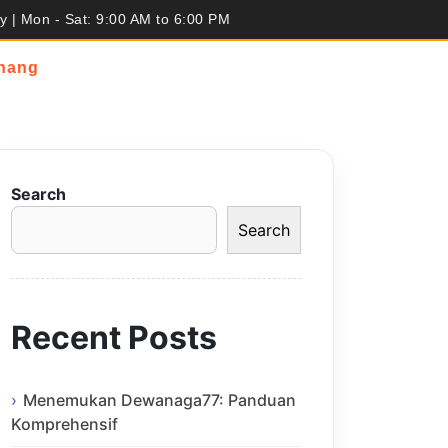
 | Mon - Sat: 9:00 AM to 6:00 PM
nang
Search
Search
Recent Posts
Menemukan Dewanaga77: Panduan
Komprehensif