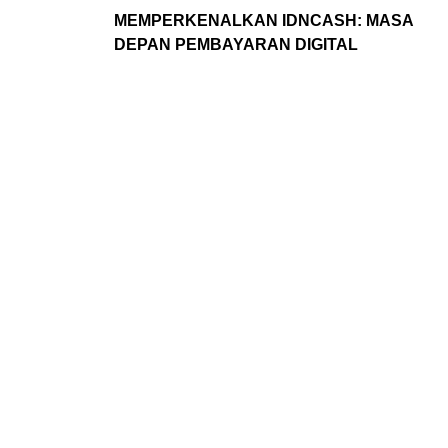
MEMPERKENALKAN IDNCASH: MASA
DEPAN PEMBAYARAN DIGITAL