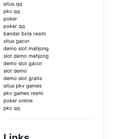
situs qq
pkv qq
poker
poker qq
bandar bola resmi
situs gacor
demo slot mahjong
slot demo mahjong
demo slot gacor
slot demo
demo slot gratis
situs pkv games
pkv games resmi
poker online
pkv qq
Links