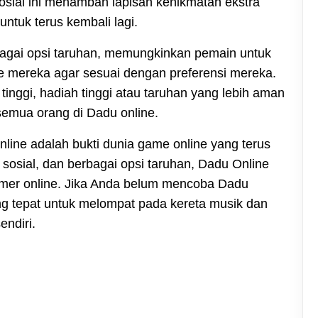
sial ini menambah lapisan kenikmatan ekstra
tuk terus kembali lagi.
bagai opsi taruhan, memungkinkan pemain untuk
mereka agar sesuai dengan preferensi mereka.
tinggi, hadiah tinggi atau taruhan yang lebih aman
 semua orang di Dadu online.
line adalah bukti dunia game online yang terus
sosial, dan berbagai opsi taruhan, Dadu Online
gamer online. Jika Anda belum mencoba Dadu
ng tepat untuk melompat pada kereta musik dan
ndiri.