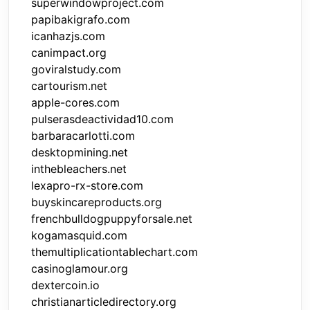
superwindowproject.com
papibakigrafo.com
icanhazjs.com
canimpact.org
goviralstudy.com
cartourism.net
apple-cores.com
pulserasdeactividad10.com
barbaracarlotti.com
desktopmining.net
inthebleachers.net
lexapro-rx-store.com
buyskincareproducts.org
frenchbulldogpuppyforsale.net
kogamasquid.com
themultiplicationtablechart.com
casinoglamour.org
dextercoin.io
christianarticledirectory.org