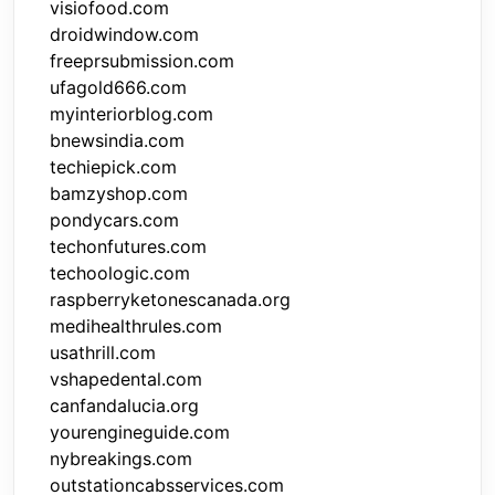
visiofood.com
droidwindow.com
freeprsubmission.com
ufagold666.com
myinteriorblog.com
bnewsindia.com
techiepick.com
bamzyshop.com
pondycars.com
techonfutures.com
techoologic.com
raspberryketonescanada.org
medihealthrules.com
usathrill.com
vshapedental.com
canfandalucia.org
yourengineguide.com
nybreakings.com
outstationcabsservices.com