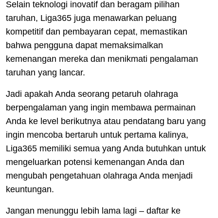
Selain teknologi inovatif dan beragam pilihan
taruhan, Liga365 juga menawarkan peluang
kompetitif dan pembayaran cepat, memastikan
bahwa pengguna dapat memaksimalkan
kemenangan mereka dan menikmati pengalaman
taruhan yang lancar.
Jadi apakah Anda seorang petaruh olahraga
berpengalaman yang ingin membawa permainan
Anda ke level berikutnya atau pendatang baru yang
ingin mencoba bertaruh untuk pertama kalinya,
Liga365 memiliki semua yang Anda butuhkan untuk
mengeluarkan potensi kemenangan Anda dan
mengubah pengetahuan olahraga Anda menjadi
keuntungan.
Jangan menunggu lebih lama lagi – daftar ke