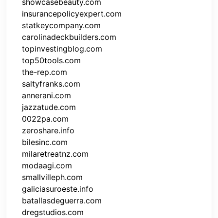
showcasebeauty.com
insurancepolicyexpert.com
statkeycompany.com
carolinadeckbuilders.com
topinvestingblog.com
top50tools.com
the-rep.com
saltyfranks.com
annerani.com
jazzatude.com
0022pa.com
zeroshare.info
bilesinc.com
milaretreatnz.com
modaagi.com
smallvilleph.com
galiciasuroeste.info
batallasdeguerra.com
dregstudios.com