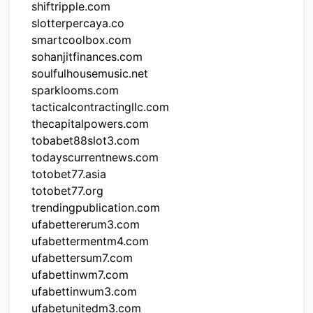
shiftripple.com
slotterpercaya.co
smartcoolbox.com
sohanjitfinances.com
soulfulhousemusic.net
sparklooms.com
tacticalcontractingllc.com
thecapitalpowers.com
tobabet88slot3.com
todayscurrentnews.com
totobet77.asia
totobet77.org
trendingpublication.com
ufabettererum3.com
ufabettermentm4.com
ufabettersum7.com
ufabettinwm7.com
ufabettinwum3.com
ufabetunitedm3.com