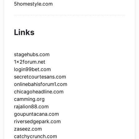
5homestyle.com
Links
stagehubs.com
1x2forum.net
login99bet.com
secretcourtesans.com
onlinebahisforum1.com
chicagoheadline.com
camming.org
rajalion88.com
goupuntacana.com
riversedgepark.com
zaseez.com
catchycrunch.com