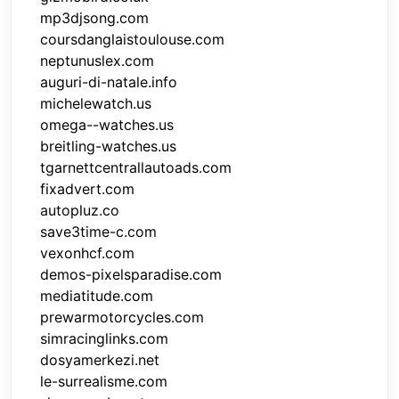
mp3djsong.com
coursdanglaistoulouse.com
neptunuslex.com
auguri-di-natale.info
michelewatch.us
omega--watches.us
breitling-watches.us
tgarnettcentrallautoads.com
fixadvert.com
autopluz.co
save3time-c.com
vexonhcf.com
demos-pixelsparadise.com
mediatitude.com
prewarmotorcycles.com
simracinglinks.com
dosyamerkezi.net
le-surrealisme.com