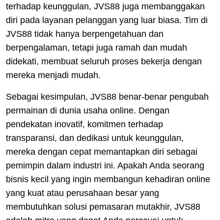
terhadap keunggulan, JVS88 juga membanggakan
diri pada layanan pelanggan yang luar biasa. Tim di
JVS88 tidak hanya berpengetahuan dan
berpengalaman, tetapi juga ramah dan mudah
didekati, membuat seluruh proses bekerja dengan
mereka menjadi mudah.
Sebagai kesimpulan, JVS88 benar-benar pengubah
permainan di dunia usaha online. Dengan
pendekatan inovatif, komitmen terhadap
transparansi, dan dedikasi untuk keunggulan,
mereka dengan cepat memantapkan diri sebagai
pemimpin dalam industri ini. Apakah Anda seorang
bisnis kecil yang ingin membangun kehadiran online
yang kuat atau perusahaan besar yang
membutuhkan solusi pemasaran mutakhir, JVS88