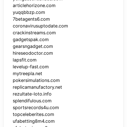
articlehorizone.com
yuqqbbzp.com
7betagents6.com
coronavirusuptodate.com
crackinstreams.com
gadgetspak.com
gearsngadget.com
hireseodoctor.com
lapsfit.com
levelup-fast.com
mytreepla.net
pokersimulations.com
replicamanufactory.net
rezultate-loto.info
splendifulous.com
sportsrecords4u.com
topceleberites.com
ufabetting8m4.com