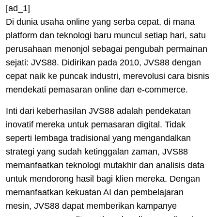
[ad_1]
Di dunia usaha online yang serba cepat, di mana
platform dan teknologi baru muncul setiap hari, satu
perusahaan menonjol sebagai pengubah permainan
sejati: JVS88. Didirikan pada 2010, JVS88 dengan
cepat naik ke puncak industri, merevolusi cara bisnis
mendekati pemasaran online dan e-commerce.
Inti dari keberhasilan JVS88 adalah pendekatan
inovatif mereka untuk pemasaran digital. Tidak
seperti lembaga tradisional yang mengandalkan
strategi yang sudah ketinggalan zaman, JVS88
memanfaatkan teknologi mutakhir dan analisis data
untuk mendorong hasil bagi klien mereka. Dengan
memanfaatkan kekuatan AI dan pembelajaran
mesin, JVS88 dapat memberikan kampanye