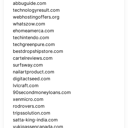
abbuguide.com
technologyresult.com
webhostingoffers.org
whatszow.com
ehomeamerca.com
techintendo.com
techgreenpure.com
bestdropshipstore.com
cartelreviews.com
surfsway.com
nailartproduct.com
digitactseed.com
lvlcraft.com
90secondmoneyloans.com
xenmicro.com
rodrovers.com
tripssolution.com
satta-king-india.com
yukigassencanada.com