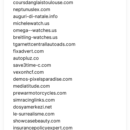
coursdanglaistoulouse.com
neptunuslex.com
auguri-di-natale.info
michelewatch.us
omega--watches.us
breitling-watches.us
tgarnettcentrallautoads.com
fixadvert.com
autopluz.co
save3time-c.com
vexonhcf.com
demos-pixelsparadise.com
mediatitude.com
prewarmotorcycles.com
simracinglinks.com
dosyamerkezi.net
le-surrealisme.com
showcasebeauty.com
insurancepolicyexpert.com