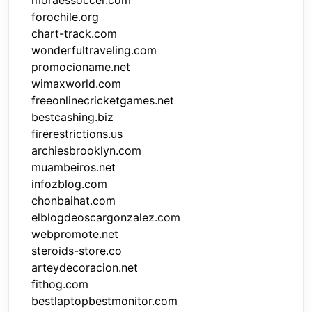
moraessoccer.com
forochile.org
chart-track.com
wonderfultraveling.com
promocioname.net
wimaxworld.com
freeonlinecricketgames.net
bestcashing.biz
firerestrictions.us
archiesbrooklyn.com
muambeiros.net
infozblog.com
chonbaihat.com
elblogdeoscargonzalez.com
webpromote.net
steroids-store.co
arteydecoracion.net
fithog.com
bestlaptopbestmonitor.com