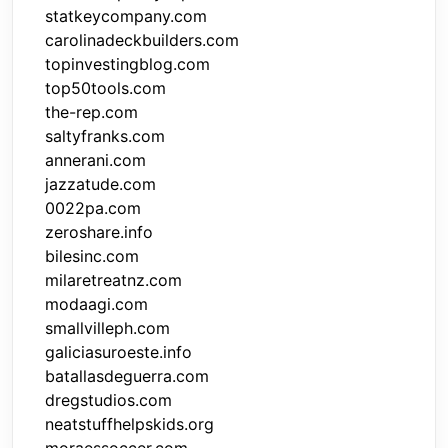
statkeycompany.com
carolinadeckbuilders.com
topinvestingblog.com
top50tools.com
the-rep.com
saltyfranks.com
annerani.com
jazzatude.com
0022pa.com
zeroshare.info
bilesinc.com
milaretreatnz.com
modaagi.com
smallvilleph.com
galiciasuroeste.info
batallasdeguerra.com
dregstudios.com
neatstuffhelpskids.org