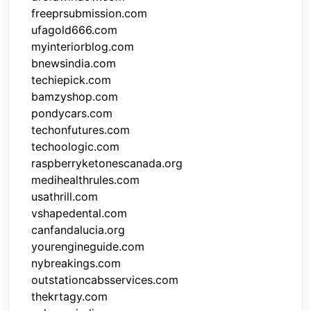
freeprsubmission.com
ufagold666.com
myinteriorblog.com
bnewsindia.com
techiepick.com
bamzyshop.com
pondycars.com
techonfutures.com
techoologic.com
raspberryketonescanada.org
medihealthrules.com
usathrill.com
vshapedental.com
canfandalucia.org
yourengineguide.com
nybreakings.com
outstationcabsservices.com
thekrtagy.com