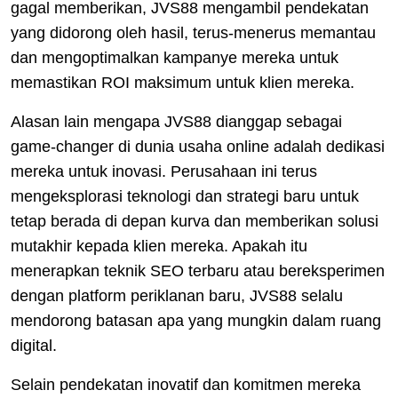
gagal memberikan, JVS88 mengambil pendekatan
yang didorong oleh hasil, terus-menerus memantau
dan mengoptimalkan kampanye mereka untuk
memastikan ROI maksimum untuk klien mereka.
Alasan lain mengapa JVS88 dianggap sebagai
game-changer di dunia usaha online adalah dedikasi
mereka untuk inovasi. Perusahaan ini terus
mengeksplorasi teknologi dan strategi baru untuk
tetap berada di depan kurva dan memberikan solusi
mutakhir kepada klien mereka. Apakah itu
menerapkan teknik SEO terbaru atau bereksperimen
dengan platform periklanan baru, JVS88 selalu
mendorong batasan apa yang mungkin dalam ruang
digital.
Selain pendekatan inovatif dan komitmen mereka