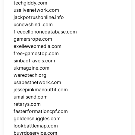
techgiddy.com
usalivenetwork.com
jackpotrushonline.info
ucnewshindi.com
freecellphonedatabase.com
gamersrope.com
exellewebmedia.com
free-gamestop.com
sinbadtravels.com
ukmagzine.com
wareztech.org
usabestnetwork.com
jessepinkmanoutfit.com
umailsend.com
retarys.com
fasterformationcpf.com
goldensnuggles.com
lookbattlemap.com
buyrdpservice.com