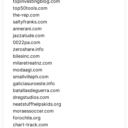
topinvestingblog.com
top50tools.com
the-rep.com
saltyfranks.com
annerani.com
jazzatude.com
0022pa.com
zeroshare.info
bilesinc.com
milaretreatnz.com
modaagi.com
smallvilleph.com
galiciasuroeste.info
batallasdeguerra.com
dregstudios.com
neatstuffhelpskids.org
moraessoccer.com
forochile.org
chart-track.com