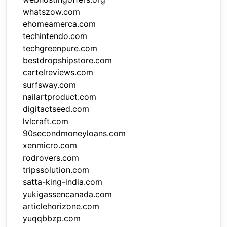
whatszow.com
ehomeamerca.com
techintendo.com
techgreenpure.com
bestdropshipstore.com
cartelreviews.com
surfsway.com
nailartproduct.com
digitactseed.com
lvlcraft.com
90secondmoneyloans.com
xenmicro.com
rodrovers.com
tripssolution.com
satta-king-india.com
yukigassencanada.com
articlehorizone.com
yuqqbbzp.com