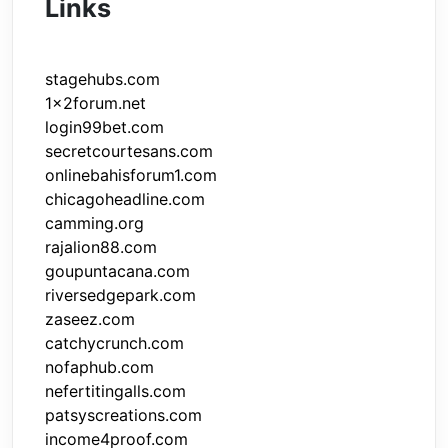
Links
stagehubs.com
1x2forum.net
login99bet.com
secretcourtesans.com
onlinebahisforum1.com
chicagoheadline.com
camming.org
rajalion88.com
goupuntacana.com
riversedgepark.com
zaseez.com
catchycrunch.com
nofaphub.com
nefertitingalls.com
patsyscreations.com
income4proof.com