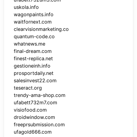
uskola.info
wagonpaints.info
waitfornext.com
clearvisionmarketing.co
quantum-code.co
whatnews.me
final-dream.com
finest-replica.net
gestioneinh.info
prosportdaily.net
salesinvest22.com
teseract.org
trendy-ama-shop.com
ufabett732m7.com
visiofood.com
droidwindow.com
freeprsubmission.com
ufagold666.com