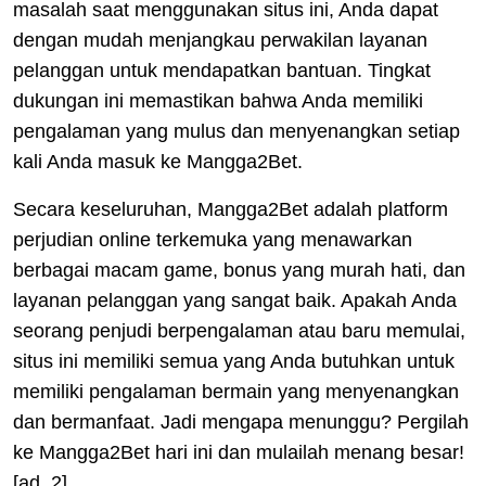
masalah saat menggunakan situs ini, Anda dapat
dengan mudah menjangkau perwakilan layanan
pelanggan untuk mendapatkan bantuan. Tingkat
dukungan ini memastikan bahwa Anda memiliki
pengalaman yang mulus dan menyenangkan setiap
kali Anda masuk ke Mangga2Bet.
Secara keseluruhan, Mangga2Bet adalah platform
perjudian online terkemuka yang menawarkan
berbagai macam game, bonus yang murah hati, dan
layanan pelanggan yang sangat baik. Apakah Anda
seorang penjudi berpengalaman atau baru memulai,
situs ini memiliki semua yang Anda butuhkan untuk
memiliki pengalaman bermain yang menyenangkan
dan bermanfaat. Jadi mengapa menunggu? Pergilah
ke Mangga2Bet hari ini dan mulailah menang besar!
[ad_2]