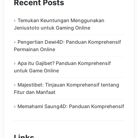
Recent Posts
Temukan Keuntungan Menggunakan
Jeniustoto untuk Gaming Online
Pengertian Dewi4D: Panduan Komprehensif
Permainan Online
Apa itu Gajibet? Panduan Komprehensif
untuk Game Online
Majestibet: Tinjauan Komprehensif tentang
Fitur dan Manfaat
Memahami Saung4D: Panduan Komprehensif
Links