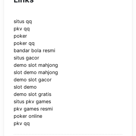
situs qq
pkv qq
poker
poker qq
bandar bola resmi
situs gacor
demo slot mahjong
slot demo mahjong
demo slot gacor
slot demo
demo slot gratis
situs pkv games
pkv games resmi
poker online
pkv qq