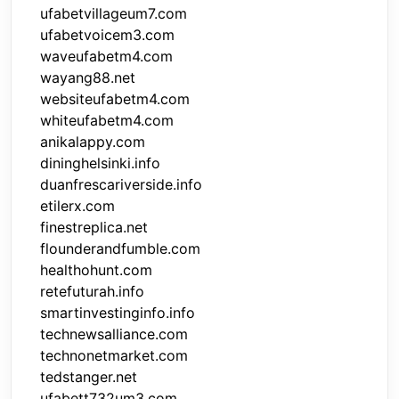
ufabetvillageum7.com
ufabetvoicem3.com
waveufabetm4.com
wayang88.net
websiteufabetm4.com
whiteufabetm4.com
anikalappy.com
dininghelsinki.info
duanfrescariverside.info
etilerx.com
finestreplica.net
flounderandfumble.com
healthohunt.com
retefuturah.info
smartinvestinginfo.info
technewsalliance.com
technonetmarket.com
tedstanger.net
ufabett732um3.com