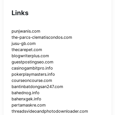
Links
punjwanis.com
the-parcs-clematiscondos.com
jusu-gb.com
thecarepet.com
blogwriterplus.com
guestpostingseo.com
casinogambitpro.info
pokerplaymasters.info
courseoncourse.com
bantinbatdongsan247.com
bahednog.info
bahenxgek.info
pertamaskre.com
threadsvideoandphotodownloader.com