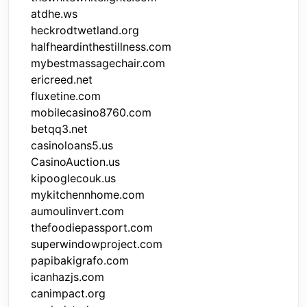
atdhe.ws
heckrodtwetland.org
halfheardinthestillness.com
mybestmassagechair.com
ericreed.net
fluxetine.com
mobilecasino8760.com
betqq3.net
casinoloans5.us
CasinoAuction.us
kipooglecouk.us
mykitchennhome.com
aumoulinvert.com
thefoodiepassport.com
superwindowproject.com
papibakigrafo.com
icanhazjs.com
canimpact.org