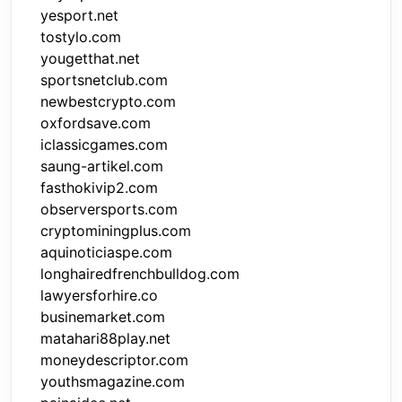
yesport.net
tostylo.com
yougetthat.net
sportsnetclub.com
newbestcrypto.com
oxfordsave.com
iclassicgames.com
saung-artikel.com
fasthokivip2.com
observersports.com
cryptominingplus.com
aquinoticiaspe.com
longhairedfrenchbulldog.com
lawyersforhire.co
businemarket.com
matahari88play.net
moneydescriptor.com
youthsmagazine.com