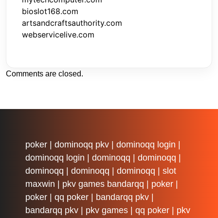
bioslot168.com
artsandcraftsauthority.com
webservicelive.com
Comments are closed.
poker
|
dominoqq pkv
|
dominoqq login
|
dominoqq login
|
dominoqq
|
dominoqq
|
dominoqq
|
dominoqq
|
dominoqq
|
slot
maxwin
|
pkv games bandarqq
|
poker
|
poker
|
qq poker
|
bandarqq pkv
|
bandarqq pkv
|
pkv games
|
qq poker
|
pkv