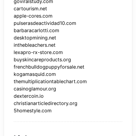
goviralstudy.com
cartourism.net
apple-cores.com
pulserasdeactividad10.com
barbaracarlotti.com
desktopmining.net
inthebleachers.net
lexapro-rx-store.com
buyskincareproducts.org
frenchbulldogpuppyforsale.net
kogamasquid.com
themultiplicationtablechart.com
casinoglamour.org
dextercoin.io
christianarticledirectory.org
5homestyle.com