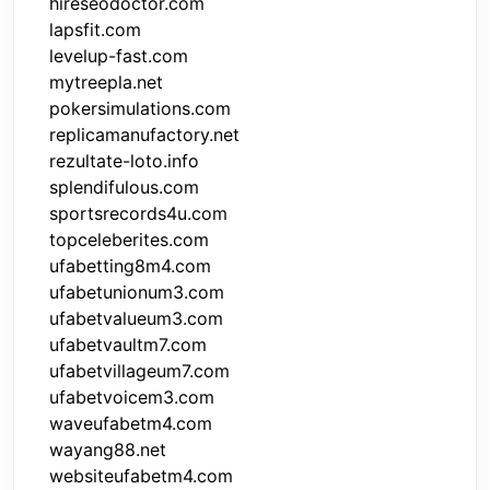
hireseodoctor.com
lapsfit.com
levelup-fast.com
mytreepla.net
pokersimulations.com
replicamanufactory.net
rezultate-loto.info
splendifulous.com
sportsrecords4u.com
topceleberites.com
ufabetting8m4.com
ufabetunionum3.com
ufabetvalueum3.com
ufabetvaultm7.com
ufabetvillageum7.com
ufabetvoicem3.com
waveufabetm4.com
wayang88.net
websiteufabetm4.com