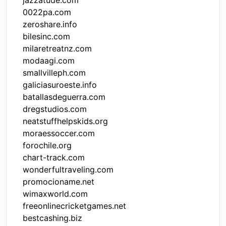
jazzatude.com
0022pa.com
zeroshare.info
bilesinc.com
milaretreatnz.com
modaagi.com
smallvilleph.com
galiciasuroeste.info
batallasdeguerra.com
dregstudios.com
neatstuffhelpskids.org
moraessoccer.com
forochile.org
chart-track.com
wonderfultraveling.com
promocioname.net
wimaxworld.com
freeonlinecricketgames.net
bestcashing.biz