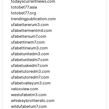
todayscurrentnews.com
totobet77.asia
totobet77.org
trendingpublication.com
ufabettererum3.com
ufabettermentm4.com
ufabettersum7.com
ufabettinwm7.com
ufabettinwum3.com
ufabetunitedm3.com
ufabetunitedm7.com
ufabetuskedm7.com
ufabetutoredm3.com
ufabetutoredm7.com
ufabetvalleyum3.com
veloxview.com
westufabetm3.com
whiskeybrothersllc.com
wildufabetum7.com