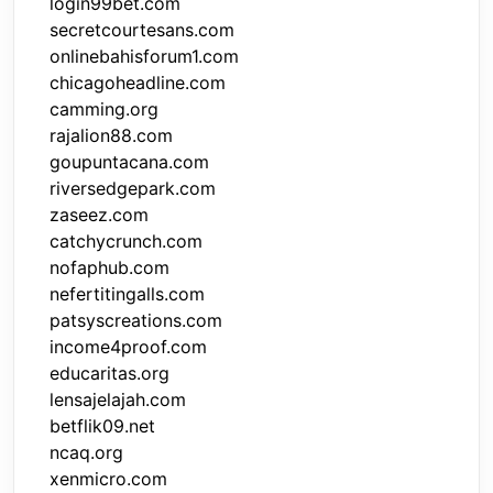
login99bet.com
secretcourtesans.com
onlinebahisforum1.com
chicagoheadline.com
camming.org
rajalion88.com
goupuntacana.com
riversedgepark.com
zaseez.com
catchycrunch.com
nofaphub.com
nefertitingalls.com
patsyscreations.com
income4proof.com
educaritas.org
lensajelajah.com
betflik09.net
ncaq.org
xenmicro.com