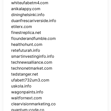
whiteufabetm4.com
anikalappy.com
dininghelsinki.info
duanfrescariverside.info
etilerx.com
finestreplica.net
flounderandfumble.com
healthohunt.com
retefuturah.info
smartinvestinginfo.info
technewsalliance.com
technonetmarket.com
tedstanger.net
ufabett732um3.com
uskola.info
wagonpaints.info
waitfornext.com
clearvisionmarketing.co
quantum-code.co