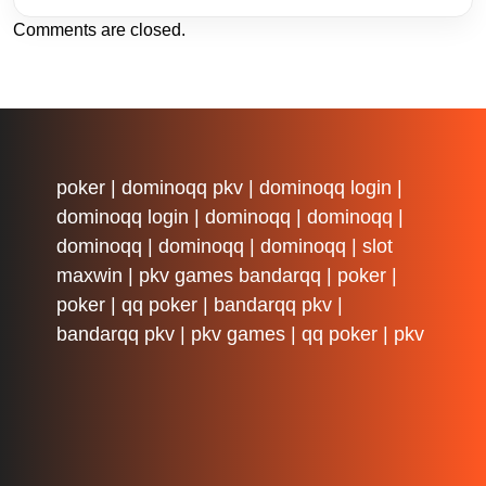
Comments are closed.
poker
|
dominoqq pkv
|
dominoqq login
|
dominoqq login
|
dominoqq
|
dominoqq
|
dominoqq
|
dominoqq
|
dominoqq
|
slot
maxwin
|
pkv games bandarqq
|
poker
|
poker
|
qq poker
|
bandarqq pkv
|
bandarqq pkv
|
pkv games
|
qq poker
|
pkv