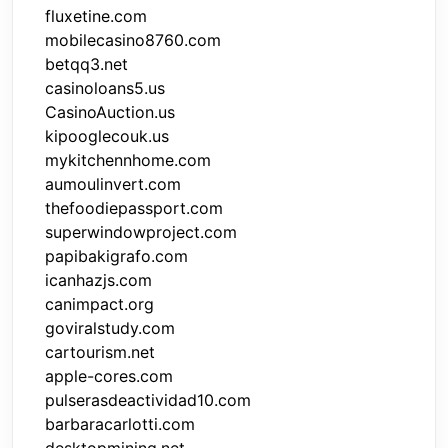
fluxetine.com
mobilecasino8760.com
betqq3.net
casinoloans5.us
CasinoAuction.us
kipooglecouk.us
mykitchennhome.com
aumoulinvert.com
thefoodiepassport.com
superwindowproject.com
papibakigrafo.com
icanhazjs.com
canimpact.org
goviralstudy.com
cartourism.net
apple-cores.com
pulserasdeactividad10.com
barbaracarlotti.com