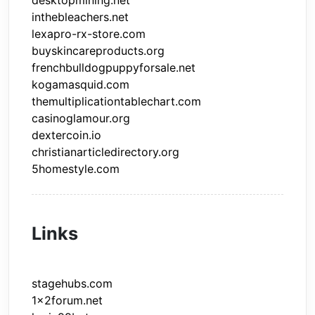
desktopmining.net
inthebleachers.net
lexapro-rx-store.com
buyskincareproducts.org
frenchbulldogpuppyforsale.net
kogamasquid.com
themultiplicationtablechart.com
casinoglamour.org
dextercoin.io
christianarticledirectory.org
5homestyle.com
Links
stagehubs.com
1x2forum.net