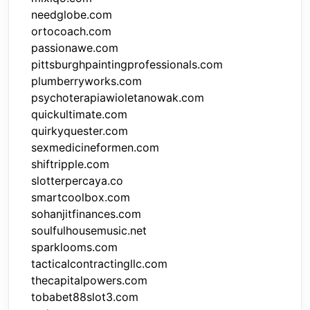
needglobe.com
ortocoach.com
passionawe.com
pittsburghpaintingprofessionals.com
plumberryworks.com
psychoterapiawioletanowak.com
quickultimate.com
quirkyquester.com
sexmedicineformen.com
shiftripple.com
slotterpercaya.co
smartcoolbox.com
sohanjitfinances.com
soulfulhousemusic.net
sparklooms.com
tacticalcontractingllc.com
thecapitalpowers.com
tobabet88slot3.com