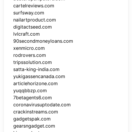
cartelreviews.com
surfsway.com
nailartproduct.com
digitactseed.com
lvlcraft.com
90secondmoneyloans.com
xenmicro.com
rodrovers.com
tripssolution.com
satta-king-india.com
yukigassencanada.com
articlehorizone.com
yuqqbbzp.com
7betagents6.com
coronavirusuptodate.com
crackinstreams.com
gadgetspak.com
gearsngadget.com