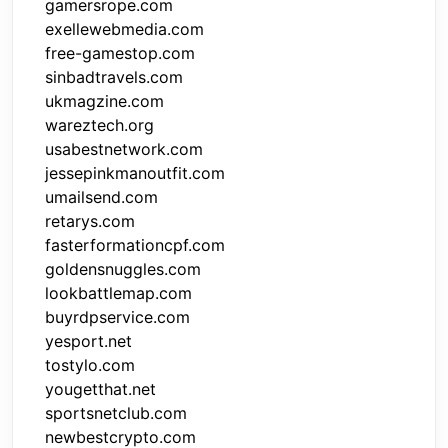
gamersrope.com
exellewebmedia.com
free-gamestop.com
sinbadtravels.com
ukmagzine.com
wareztech.org
usabestnetwork.com
jessepinkmanoutfit.com
umailsend.com
retarys.com
fasterformationcpf.com
goldensnuggles.com
lookbattlemap.com
buyrdpservice.com
yesport.net
tostylo.com
yougetthat.net
sportsnetclub.com
newbestcrypto.com