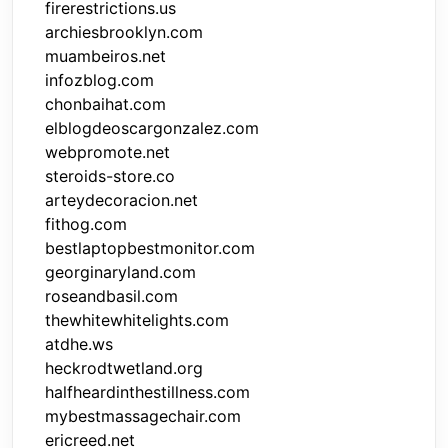
firerestrictions.us
archiesbrooklyn.com
muambeiros.net
infozblog.com
chonbaihat.com
elblogdeoscargonzalez.com
webpromote.net
steroids-store.co
arteydecoracion.net
fithog.com
bestlaptopbestmonitor.com
georginaryland.com
roseandbasil.com
thewhitewhitelights.com
atdhe.ws
heckrodtwetland.org
halfheardinthestillness.com
mybestmassagechair.com
ericreed.net