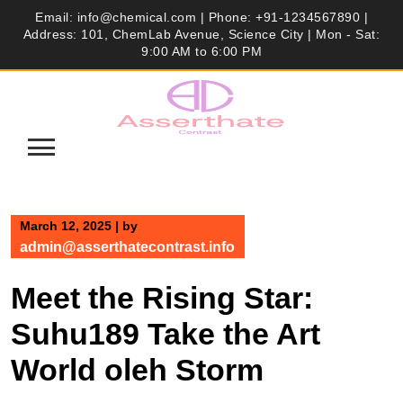
Skip
Email:
info@chemical.com
| Phone: +91-1234567890 |
to
Address: 101, ChemLab Avenue, Science City | Mon - Sat:
9:00 AM to 6:00 PM
content
March 12, 2025
|
by
admin@asserthatecontrast.info
Meet the Rising Star:
Suhu189 Take the Art
World oleh Storm