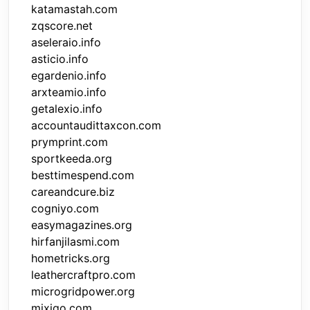
katamastah.com
zqscore.net
aseleraio.info
asticio.info
egardenio.info
arxteamio.info
getalexio.info
accountaudittaxcon.com
prymprint.com
sportkeeda.org
besttimespend.com
careandcure.biz
cogniyo.com
easymagazines.org
hirfanjilasmi.com
hometricks.org
leathercraftpro.com
microgridpower.org
mixiqo.com