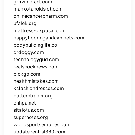
growmefast.com
mahkotahokislot.com
onlinecancerpharm.com
ufalek.org
mattress-disposal.com
happyflooringandcabinets.com
bodybuildinglife.co
qrdoggy.com
technologygud.com
realshocknews.com
pickgb.com
healthmistakes.com
ksfashiondresses.com
patterntrader.org
cnhpa.net
sitalotus.com
supernotes.org
worldsportsempires.com
updatecentral360.com