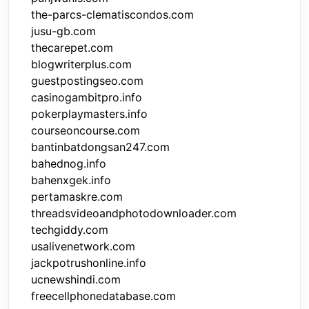
the-parcs-clematiscondos.com
jusu-gb.com
thecarepet.com
blogwriterplus.com
guestpostingseo.com
casinogambitpro.info
pokerplaymasters.info
courseoncourse.com
bantinbatdongsan247.com
bahednog.info
bahenxgek.info
pertamaskre.com
threadsvideoandphotodownloader.com
techgiddy.com
usalivenetwork.com
jackpotrushonline.info
ucnewshindi.com
freecellphonedatabase.com