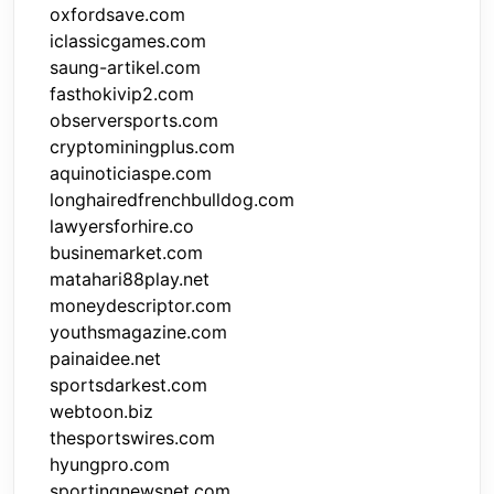
oxfordsave.com
iclassicgames.com
saung-artikel.com
fasthokivip2.com
observersports.com
cryptominingplus.com
aquinoticiaspe.com
longhairedfrenchbulldog.com
lawyersforhire.co
businemarket.com
matahari88play.net
moneydescriptor.com
youthsmagazine.com
painaidee.net
sportsdarkest.com
webtoon.biz
thesportswires.com
hyungpro.com
sportingnewsnet.com