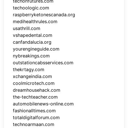
techonfutures.com
techoologic.com
raspberryketonescanada.org
medihealthrules.com
usathrill.com
vshapedental.com
canfandalucia.org
yourengineguide.com
nybreakings.com
outstationcabsservices.com
thekrtagy.com
xchangeindia.com
coolmicrotech.com
dreamhousehack.com
the-techteacher.com
automobilenews-online.com
fashionalltimes.com
totaldigitalforum.com
technoarmaan.com