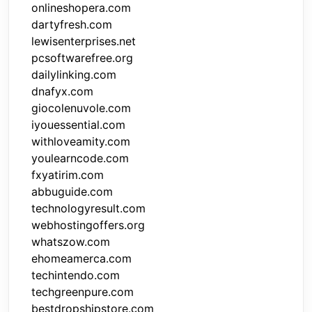
onlineshopera.com
dartyfresh.com
lewisenterprises.net
pcsoftwarefree.org
dailylinking.com
dnafyx.com
giocolenuvole.com
iyouessential.com
withloveamity.com
youlearncode.com
fxyatirim.com
abbuguide.com
technologyresult.com
webhostingoffers.org
whatszow.com
ehomeamerca.com
techintendo.com
techgreenpure.com
bestdropshipstore.com