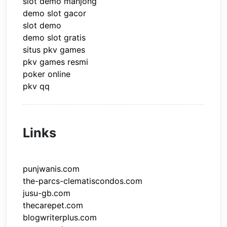
slot demo mahjong
demo slot gacor
slot demo
demo slot gratis
situs pkv games
pkv games resmi
poker online
pkv qq
Links
punjwanis.com
the-parcs-clematiscondos.com
jusu-gb.com
thecarepet.com
blogwriterplus.com