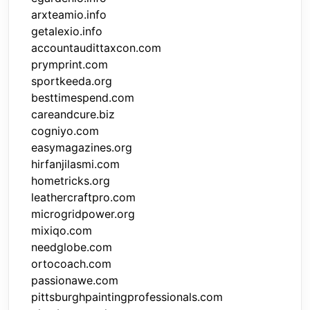
arxteamio.info
getalexio.info
accountaudittaxcon.com
prymprint.com
sportkeeda.org
besttimespend.com
careandcure.biz
cogniyo.com
easymagazines.org
hirfanjilasmi.com
hometricks.org
leathercraftpro.com
microgridpower.org
mixiqo.com
needglobe.com
ortocoach.com
passionawe.com
pittsburghpaintingprofessionals.com