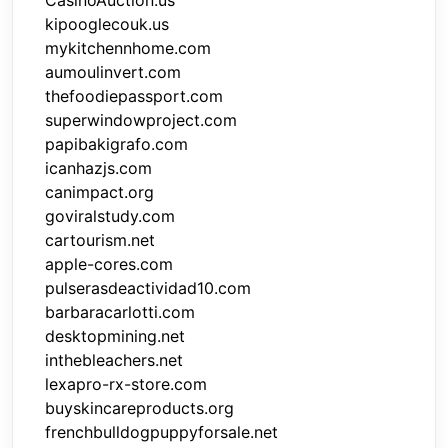
CasinoAuction.us
kipooglecouk.us
mykitchennhome.com
aumoulinvert.com
thefoodiepassport.com
superwindowproject.com
papibakigrafo.com
icanhazjs.com
canimpact.org
goviralstudy.com
cartourism.net
apple-cores.com
pulserasdeactividad10.com
barbaracarlotti.com
desktopmining.net
inthebleachers.net
lexapro-rx-store.com
buyskincareproducts.org
frenchbulldogpuppyforsale.net