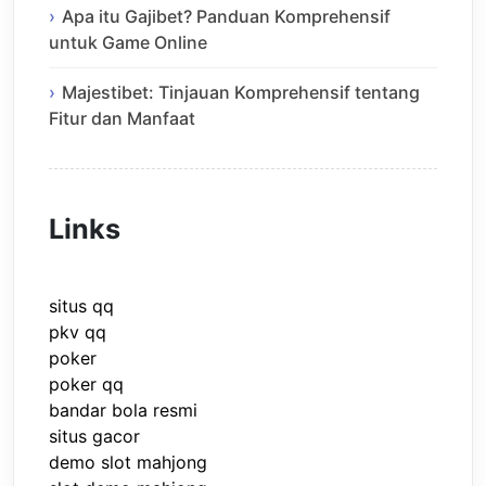
Apa itu Gajibet? Panduan Komprehensif
untuk Game Online
Majestibet: Tinjauan Komprehensif tentang
Fitur dan Manfaat
Links
situs qq
pkv qq
poker
poker qq
bandar bola resmi
situs gacor
demo slot mahjong