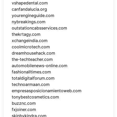
vshapedental.com
canfandalucia.org
yourengineguide.com
nybreakings.com
outstationcabsservices.com
thekrtagy.com
xchangeindia.com
coolmicrotech.com
dreamhousehack.com
the-techteacher.com
automobilenews-online.com
fashionalltimes.com
totaldigitalforum.com
technoarmaan.com
empresasposicionamientoweb.com
tonybestcosmetics.com
buzznc.com
fxjoiner.com
skinbykindra.com