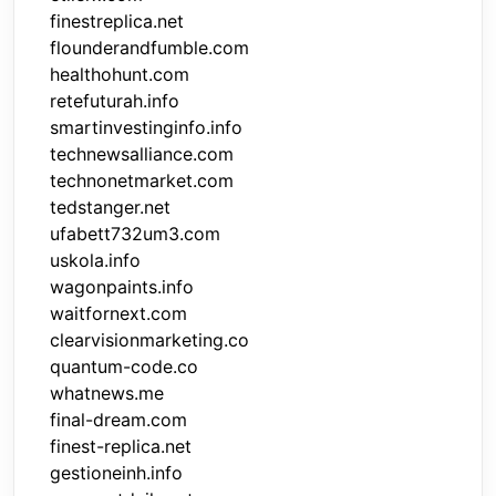
finestreplica.net
flounderandfumble.com
healthohunt.com
retefuturah.info
smartinvestinginfo.info
technewsalliance.com
technonetmarket.com
tedstanger.net
ufabett732um3.com
uskola.info
wagonpaints.info
waitfornext.com
clearvisionmarketing.co
quantum-code.co
whatnews.me
final-dream.com
finest-replica.net
gestioneinh.info