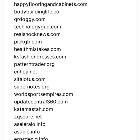
happyflooringandcabinets.com
bodybuildinglife.co
qrdoggy.com
technologygud.com
realshocknews.com
pickgb.com
healthmistakes.com
ksfashiondresses.com
patterntrader.org
cnhpa.net
sitalotus.com
supernotes.org
worldsportsempires.com
updatecentral360.com
katamastah.com
zqscore.net
aseleraio.info
asticio.info
egardenio.info