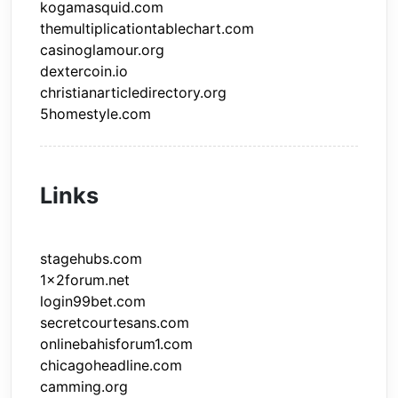
kogamasquid.com
themultiplicationtablechart.com
casinoglamour.org
dextercoin.io
christianarticledirectory.org
5homestyle.com
Links
stagehubs.com
1x2forum.net
login99bet.com
secretcourtesans.com
onlinebahisforum1.com
chicagoheadline.com
camming.org