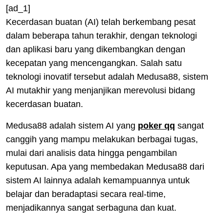
[ad_1]
Kecerdasan buatan (AI) telah berkembang pesat
dalam beberapa tahun terakhir, dengan teknologi
dan aplikasi baru yang dikembangkan dengan
kecepatan yang mencengangkan. Salah satu
teknologi inovatif tersebut adalah Medusa88, sistem
AI mutakhir yang menjanjikan merevolusi bidang
kecerdasan buatan.
Medusa88 adalah sistem AI yang
poker qq
sangat
canggih yang mampu melakukan berbagai tugas,
mulai dari analisis data hingga pengambilan
keputusan. Apa yang membedakan Medusa88 dari
sistem AI lainnya adalah kemampuannya untuk
belajar dan beradaptasi secara real-time,
menjadikannya sangat serbaguna dan kuat.