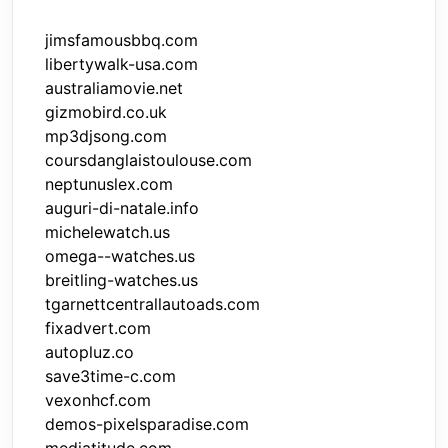
jimsfamousbbq.com
libertywalk-usa.com
australiamovie.net
gizmobird.co.uk
mp3djsong.com
coursdanglaistoulouse.com
neptunuslex.com
auguri-di-natale.info
michelewatch.us
omega--watches.us
breitling-watches.us
tgarnettcentrallautoads.com
fixadvert.com
autopluz.co
save3time-c.com
vexonhcf.com
demos-pixelsparadise.com