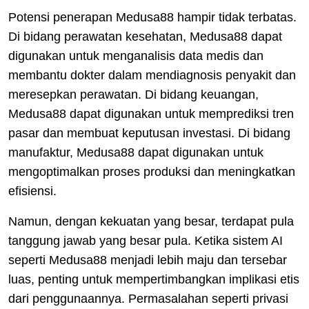
Potensi penerapan Medusa88 hampir tidak terbatas.
Di bidang perawatan kesehatan, Medusa88 dapat
digunakan untuk menganalisis data medis dan
membantu dokter dalam mendiagnosis penyakit dan
meresepkan perawatan. Di bidang keuangan,
Medusa88 dapat digunakan untuk memprediksi tren
pasar dan membuat keputusan investasi. Di bidang
manufaktur, Medusa88 dapat digunakan untuk
mengoptimalkan proses produksi dan meningkatkan
efisiensi.
Namun, dengan kekuatan yang besar, terdapat pula
tanggung jawab yang besar pula. Ketika sistem AI
seperti Medusa88 menjadi lebih maju dan tersebar
luas, penting untuk mempertimbangkan implikasi etis
dari penggunaannya. Permasalahan seperti privasi