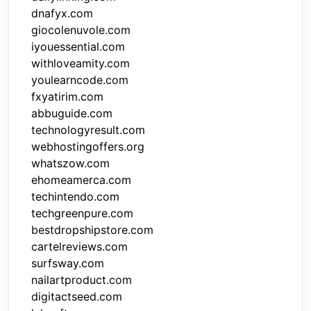
dnafyx.com
giocolenuvole.com
iyouessential.com
withloveamity.com
youlearncode.com
fxyatirim.com
abbuguide.com
technologyresult.com
webhostingoffers.org
whatszow.com
ehomeamerca.com
techintendo.com
techgreenpure.com
bestdropshipstore.com
cartelreviews.com
surfsway.com
nailartproduct.com
digitactseed.com