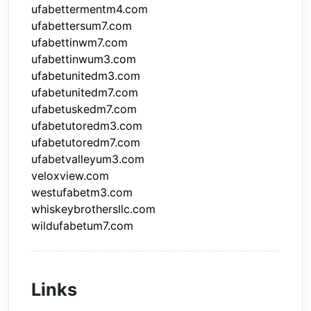
ufabettermentm4.com
ufabettersum7.com
ufabettinwm7.com
ufabettinwum3.com
ufabetunitedm3.com
ufabetunitedm7.com
ufabetuskedm7.com
ufabetutoredm3.com
ufabetutoredm7.com
ufabetvalleyum3.com
veloxview.com
westufabetm3.com
whiskeybrothersllc.com
wildufabetum7.com
Links