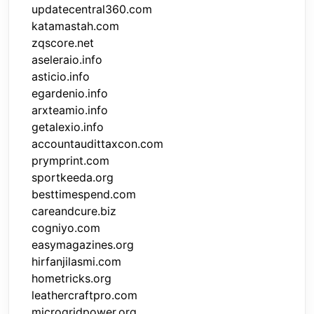
updatecentral360.com
katamastah.com
zqscore.net
aseleraio.info
asticio.info
egardenio.info
arxteamio.info
getalexio.info
accountaudittaxcon.com
prymprint.com
sportkeeda.org
besttimespend.com
careandcure.biz
cogniyo.com
easymagazines.org
hirfanjilasmi.com
hometricks.org
leathercraftpro.com
microgridpower.org