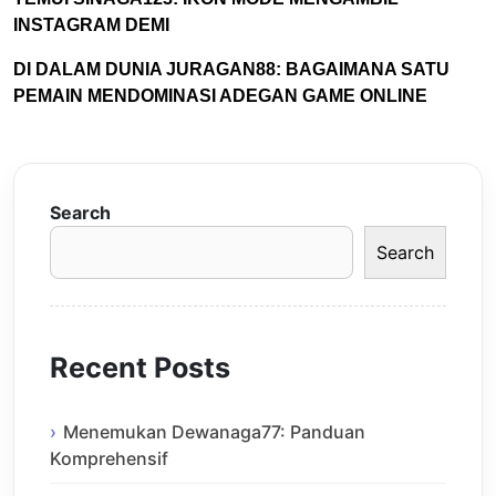
INSTAGRAM DEMI
DI DALAM DUNIA JURAGAN88: BAGAIMANA SATU
PEMAIN MENDOMINASI ADEGAN GAME ONLINE
Search
Search
Recent Posts
Menemukan Dewanaga77: Panduan
Komprehensif