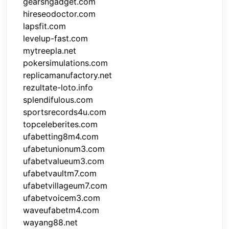
gearsngadget.com
hireseodoctor.com
lapsfit.com
levelup-fast.com
mytreepla.net
pokersimulations.com
replicamanufactory.net
rezultate-loto.info
splendifulous.com
sportsrecords4u.com
topceleberites.com
ufabetting8m4.com
ufabetunionum3.com
ufabetvalueum3.com
ufabetvaultm7.com
ufabetvillageum7.com
ufabetvoicem3.com
waveufabetm4.com
wayang88.net