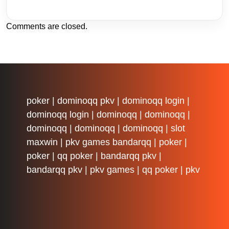
Comments are closed.
poker
|
dominoqq pkv
|
dominoqq login
|
dominoqq login
|
dominoqq
|
dominoqq
|
dominoqq
|
dominoqq
|
dominoqq
|
slot
maxwin
|
pkv games bandarqq
|
poker
|
poker
|
qq poker
|
bandarqq pkv
|
bandarqq pkv
|
pkv games
|
qq poker
|
pkv