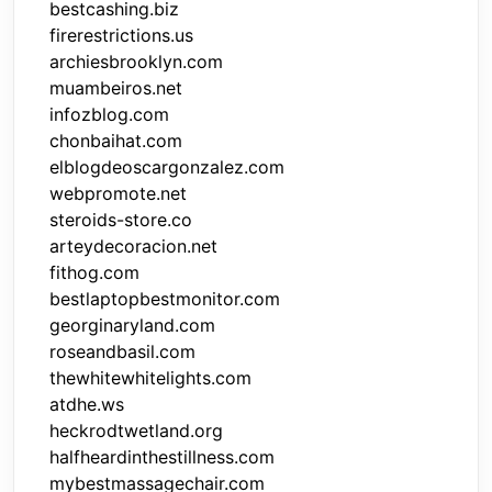
bestcashing.biz
firerestrictions.us
archiesbrooklyn.com
muambeiros.net
infozblog.com
chonbaihat.com
elblogdeoscargonzalez.com
webpromote.net
steroids-store.co
arteydecoracion.net
fithog.com
bestlaptopbestmonitor.com
georginaryland.com
roseandbasil.com
thewhitewhitelights.com
atdhe.ws
heckrodtwetland.org
halfheardinthestillness.com
mybestmassagechair.com