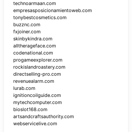
technoarmaan.com
empresasposicionamientoweb.com
tonybestcosmetics.com
buzznc.com
fxjoiner.com
skinbykindra.com
alltherageface.com
codenational.com
progameexplorer.com
rockislandroastery.com
directselling-pro.com
revenuealarm.com
lurab.com
ignitioncoilguide.com
mytechcomputer.com
bioslot168.com
artsandcraftsauthority.com
webservicelive.com