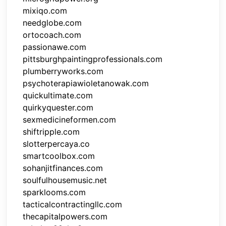
mixiqo.com
needglobe.com
ortocoach.com
passionawe.com
pittsburghpaintingprofessionals.com
plumberryworks.com
psychoterapiawioletanowak.com
quickultimate.com
quirkyquester.com
sexmedicineformen.com
shiftripple.com
slotterpercaya.co
smartcoolbox.com
sohanjitfinances.com
soulfulhousemusic.net
sparklooms.com
tacticalcontractingllc.com
thecapitalpowers.com