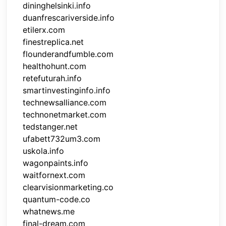
dininghelsinki.info
duanfrescariverside.info
etilerx.com
finestreplica.net
flounderandfumble.com
healthohunt.com
retefuturah.info
smartinvestinginfo.info
technewsalliance.com
technonetmarket.com
tedstanger.net
ufabett732um3.com
uskola.info
wagonpaints.info
waitfornext.com
clearvisionmarketing.co
quantum-code.co
whatnews.me
final-dream.com