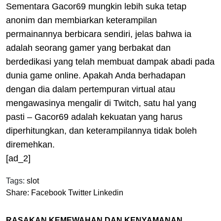
Sementara Gacor69 mungkin lebih suka tetap
anonim dan membiarkan keterampilan
permainannya berbicara sendiri, jelas bahwa ia
adalah seorang gamer yang berbakat dan
berdedikasi yang telah membuat dampak abadi pada
dunia game online. Apakah Anda berhadapan
dengan dia dalam pertempuran virtual atau
mengawasinya mengalir di Twitch, satu hal yang
pasti – Gacor69 adalah kekuatan yang harus
diperhitungkan, dan keterampilannya tidak boleh
diremehkan.
[ad_2]
Tags:
slot
Share:
Facebook
Twitter
Linkedin
RASAKAN KEMEWAHAN DAN KENYAMANAN