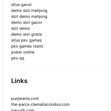
situs gacor
demo slot mahjong
slot demo mahjong
demo slot gacor
slot demo
demo slot gratis
situs pkv games
pkv games resmi
poker online
pkv qq
Links
punjwanis.com
the-parcs-clematiscondos.com
jusu-gb.com