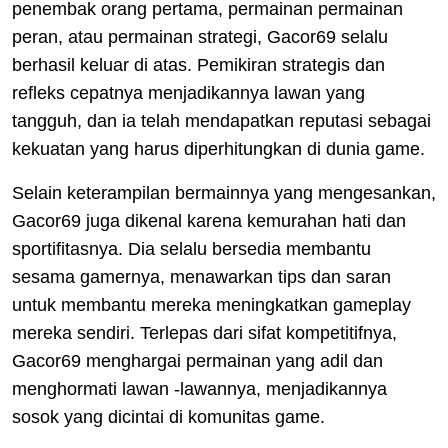
penembak orang pertama, permainan permainan
peran, atau permainan strategi, Gacor69 selalu
berhasil keluar di atas. Pemikiran strategis dan
refleks cepatnya menjadikannya lawan yang
tangguh, dan ia telah mendapatkan reputasi sebagai
kekuatan yang harus diperhitungkan di dunia game.
Selain keterampilan bermainnya yang mengesankan,
Gacor69 juga dikenal karena kemurahan hati dan
sportifitasnya. Dia selalu bersedia membantu
sesama gamernya, menawarkan tips dan saran
untuk membantu mereka meningkatkan gameplay
mereka sendiri. Terlepas dari sifat kompetitifnya,
Gacor69 menghargai permainan yang adil dan
menghormati lawan -lawannya, menjadikannya
sosok yang dicintai di komunitas game.