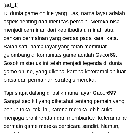
[ad_1]
Di dunia game online yang luas, nama layar adalah
aspek penting dari identitas pemain. Mereka bisa
menjadi cerminan dari kepribadian, minat, atau
bahkan permainan yang cerdas pada kata -kata.
Salah satu nama layar yang telah membuat
gelombang di komunitas game adalah Gacor69.
Sosok misterius ini telah menjadi legenda di dunia
game online, yang dikenal karena keterampilan luar
biasa dan permainan strategis mereka.
Tapi siapa dalang di balik nama layar Gacor69?
Sangat sedikit yang diketahui tentang pemain yang
penuh teka -teki ini, karena mereka lebih suka
menjaga profil rendah dan membiarkan keterampilan
bermain game mereka berbicara sendiri. Namun,