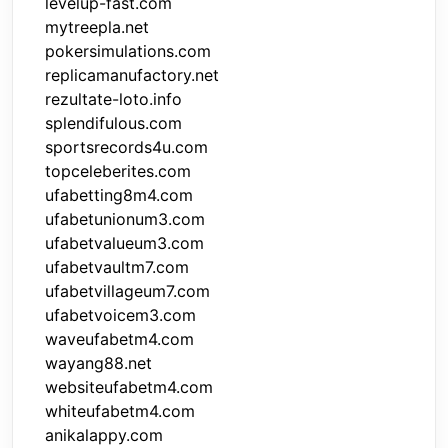
levelup-fast.com
mytreepla.net
pokersimulations.com
replicamanufactory.net
rezultate-loto.info
splendifulous.com
sportsrecords4u.com
topceleberites.com
ufabetting8m4.com
ufabetunionum3.com
ufabetvalueum3.com
ufabetvaultm7.com
ufabetvillageum7.com
ufabetvoicem3.com
waveufabetm4.com
wayang88.net
websiteufabetm4.com
whiteufabetm4.com
anikalappy.com