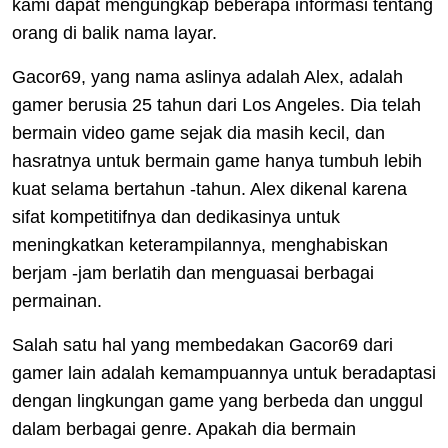
kami dapat mengungkap beberapa informasi tentang
orang di balik nama layar.
Gacor69, yang nama aslinya adalah Alex, adalah
gamer berusia 25 tahun dari Los Angeles. Dia telah
bermain video game sejak dia masih kecil, dan
hasratnya untuk bermain game hanya tumbuh lebih
kuat selama bertahun -tahun. Alex dikenal karena
sifat kompetitifnya dan dedikasinya untuk
meningkatkan keterampilannya, menghabiskan
berjam -jam berlatih dan menguasai berbagai
permainan.
Salah satu hal yang membedakan Gacor69 dari
gamer lain adalah kemampuannya untuk beradaptasi
dengan lingkungan game yang berbeda dan unggul
dalam berbagai genre. Apakah dia bermain