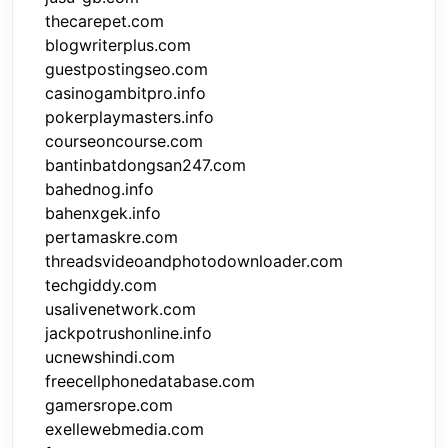
thecarepet.com
blogwriterplus.com
guestpostingseo.com
casinogambitpro.info
pokerplaymasters.info
courseoncourse.com
bantinbatdongsan247.com
bahednog.info
bahenxgek.info
pertamaskre.com
threadsvideoandphotodownloader.com
techgiddy.com
usalivenetwork.com
jackpotrushonline.info
ucnewshindi.com
freecellphonedatabase.com
gamersrope.com
exellewebmedia.com