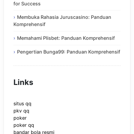
for Success
Membuka Rahasia Juruscasino: Panduan
Komprehensif
Memahami Plisbet: Panduan Komprehensif
Pengertian Bunga99: Panduan Komprehensif
Links
situs qq
pkv qq
poker
poker qq
bandar bola resmi