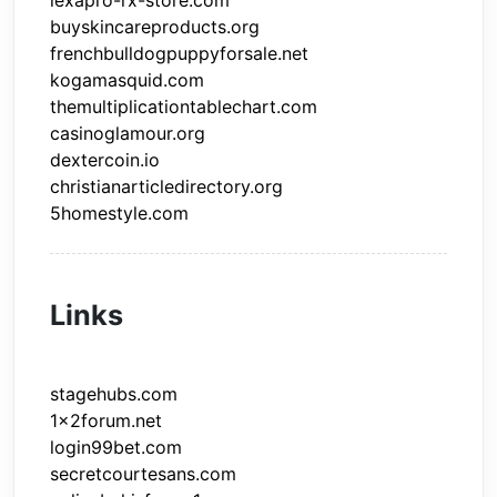
lexapro-rx-store.com
buyskincareproducts.org
frenchbulldogpuppyforsale.net
kogamasquid.com
themultiplicationtablechart.com
casinoglamour.org
dextercoin.io
christianarticledirectory.org
5homestyle.com
Links
stagehubs.com
1x2forum.net
login99bet.com
secretcourtesans.com