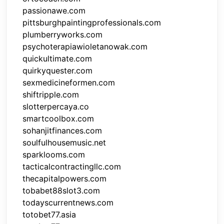
passionawe.com
pittsburghpaintingprofessionals.com
plumberryworks.com
psychoterapiawioletanowak.com
quickultimate.com
quirkyquester.com
sexmedicineformen.com
shiftripple.com
slotterpercaya.co
smartcoolbox.com
sohanjitfinances.com
soulfulhousemusic.net
sparklooms.com
tacticalcontractingllc.com
thecapitalpowers.com
tobabet88slot3.com
todayscurrentnews.com
totobet77.asia