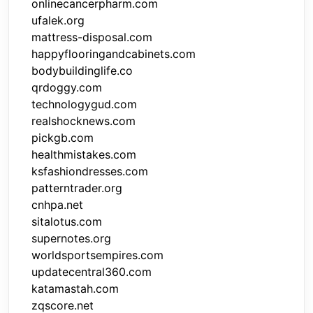
onlinecancerpharm.com
ufalek.org
mattress-disposal.com
happyflooringandcabinets.com
bodybuildinglife.co
qrdoggy.com
technologygud.com
realshocknews.com
pickgb.com
healthmistakes.com
ksfashiondresses.com
patterntrader.org
cnhpa.net
sitalotus.com
supernotes.org
worldsportsempires.com
updatecentral360.com
katamastah.com
zqscore.net