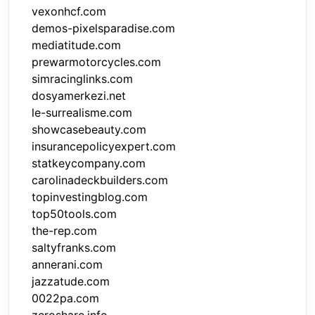
vexonhcf.com
demos-pixelsparadise.com
mediatitude.com
prewarmotorcycles.com
simracinglinks.com
dosyamerkezi.net
le-surrealisme.com
showcasebeauty.com
insurancepolicyexpert.com
statkeycompany.com
carolinadeckbuilders.com
topinvestingblog.com
top50tools.com
the-rep.com
saltyfranks.com
annerani.com
jazzatude.com
0022pa.com