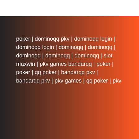
poker
|
dominoqq pkv
|
dominoqq login
|
dominoqq login
|
dominoqq
|
dominoqq
|
dominoqq
|
dominoqq
|
dominoqq
|
slot
maxwin
|
pkv games bandarqq
|
poker
|
poker
|
qq poker
|
bandarqq pkv
|
bandarqq pkv
|
pkv games
|
qq poker
|
pkv