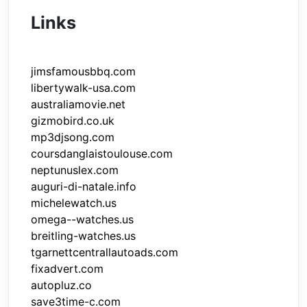
Links
jimsfamousbbq.com
libertywalk-usa.com
australiamovie.net
gizmobird.co.uk
mp3djsong.com
coursdanglaistoulouse.com
neptunuslex.com
auguri-di-natale.info
michelewatch.us
omega--watches.us
breitling-watches.us
tgarnettcentrallautoads.com
fixadvert.com
autopluz.co
save3time-c.com