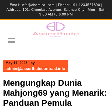
Skip
Email:
info@chemical.com
| Phone: +91-1234567890 |
to
Address: 101, ChemLab Avenue, Science City | Mon - Sat:
9:00 AM to 6:00 PM
content
May 17, 2025
|
by
admin@asserthatecontrast.info
Mengungkap Dunia
Mahjong69 yang Menarik:
Panduan Pemula