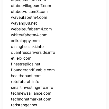
ufabetvillageum7.com
ufabetvoicem3.com
waveufabetm4.com
wayang88.net
websiteufabetm4.com
whiteufabetm4.com
anikalappy.com
dininghelsinki.info
duanfrescariverside.info
etilerx.com
finestreplica.net
flounderandfumble.com
healthohunt.com
retefuturah.info
smartinvestinginfo.info
technewsalliance.com
technonetmarket.com
tedstanger.net