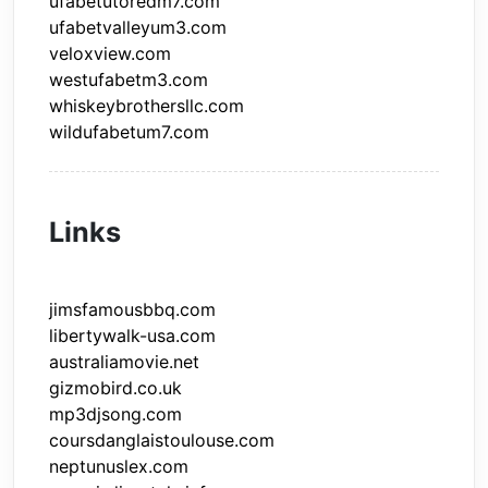
ufabetutoredm7.com
ufabetvalleyum3.com
veloxview.com
westufabetm3.com
whiskeybrothersllc.com
wildufabetum7.com
Links
jimsfamousbbq.com
libertywalk-usa.com
australiamovie.net
gizmobird.co.uk
mp3djsong.com
coursdanglaistoulouse.com
neptunuslex.com