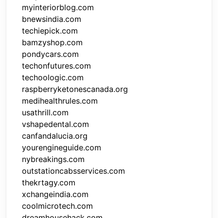
myinteriorblog.com
bnewsindia.com
techiepick.com
bamzyshop.com
pondycars.com
techonfutures.com
techoologic.com
raspberryketonescanada.org
medihealthrules.com
usathrill.com
vshapedental.com
canfandalucia.org
yourengineguide.com
nybreakings.com
outstationcabsservices.com
thekrtagy.com
xchangeindia.com
coolmicrotech.com
dreamhousehack.com