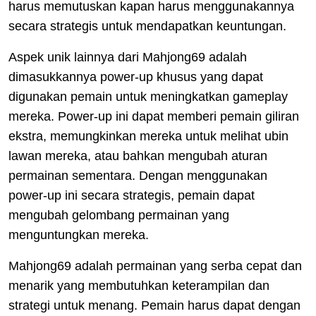
harus memutuskan kapan harus menggunakannya
secara strategis untuk mendapatkan keuntungan.
Aspek unik lainnya dari Mahjong69 adalah
dimasukkannya power-up khusus yang dapat
digunakan pemain untuk meningkatkan gameplay
mereka. Power-up ini dapat memberi pemain giliran
ekstra, memungkinkan mereka untuk melihat ubin
lawan mereka, atau bahkan mengubah aturan
permainan sementara. Dengan menggunakan
power-up ini secara strategis, pemain dapat
mengubah gelombang permainan yang
menguntungkan mereka.
Mahjong69 adalah permainan yang serba cepat dan
menarik yang membutuhkan keterampilan dan
strategi untuk menang. Pemain harus dapat dengan