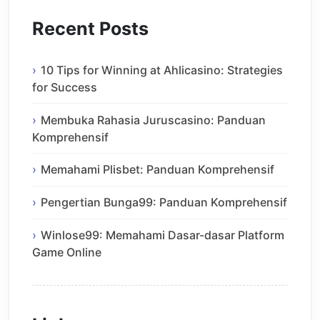
Recent Posts
10 Tips for Winning at Ahlicasino: Strategies
for Success
Membuka Rahasia Juruscasino: Panduan
Komprehensif
Memahami Plisbet: Panduan Komprehensif
Pengertian Bunga99: Panduan Komprehensif
Winlose99: Memahami Dasar-dasar Platform
Game Online