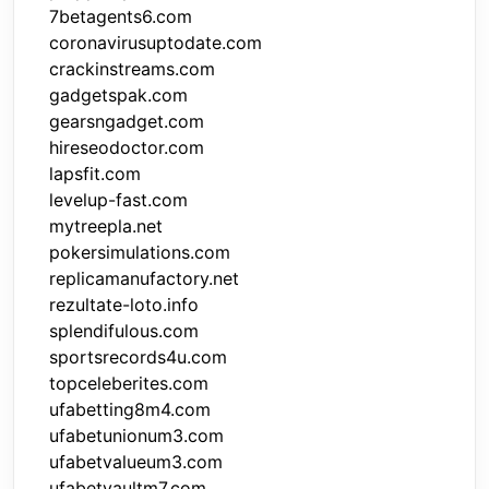
7betagents6.com
coronavirusuptodate.com
crackinstreams.com
gadgetspak.com
gearsngadget.com
hireseodoctor.com
lapsfit.com
levelup-fast.com
mytreepla.net
pokersimulations.com
replicamanufactory.net
rezultate-loto.info
splendifulous.com
sportsrecords4u.com
topceleberites.com
ufabetting8m4.com
ufabetunionum3.com
ufabetvalueum3.com
ufabetvaultm7.com