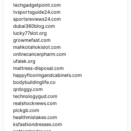
techgadgetpoint.com
tvsportsguide24.com
sportsreviews24.com
dubai360blog.com
lucky77slot.org
growmefast.com
mahkotahokislot.com
onlinecancerpharm.com
ufalek.org
mattress-disposal.com
happyflooringandcabinets.com
bodybuildinglife.co
qrdoggy.com
technologygud.com
realshocknews.com
pickgb.com
healthmistakes.com
ksfashiondresses.com