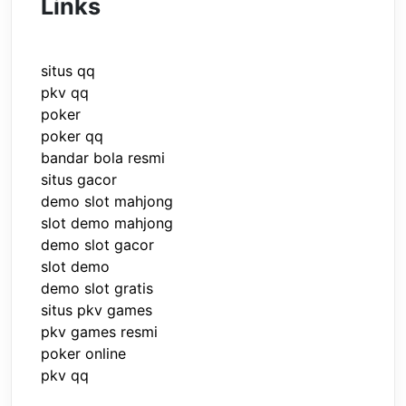
Links
situs qq
pkv qq
poker
poker qq
bandar bola resmi
situs gacor
demo slot mahjong
slot demo mahjong
demo slot gacor
slot demo
demo slot gratis
situs pkv games
pkv games resmi
poker online
pkv qq