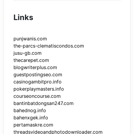
Links
punjwanis.com
the-parcs-clematiscondos.com
jusu-gb.com
thecarepet.com
blogwriterplus.com
guestpostingseo.com
casinogambitpro.info
pokerplaymasters.info
courseoncourse.com
bantinbatdongsan247.com
bahednog.info
bahenxgek.info
pertamaskre.com
threadsvideoandphotodownloader.com