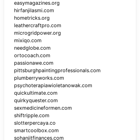
easymagazines.org
hirfanjilasmi.com
hometricks.org
leathercraftpro.com
microgridpower.org
mixiqo.com
needglobe.com
ortocoach.com
passionawe.com
pittsburghpaintingprofessionals.com
plumberryworks.com
psychoterapiawioletanowak.com
quickultimate.com
quirkyquester.com
sexmedicineformen.com
shiftripple.com
slotterpercaya.co
smartcoolbox.com
sohanjitfinances.com