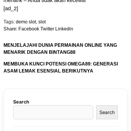
menarik – Anda tidak akan kecewa!
[ad_2]
Tags:
demo slot
,
slot
Share:
Facebook
Twitter
Linkedin
MENJELAJAHI DUNIA PERMAINAN ONLINE YANG
MENARIK DENGAN BINTANG88
MEMBUKA KUNCI POTENSI OMEGA89: GENERASI
ASAM LEMAK ESENSIAL BERIKUTNYA
Search
Search