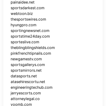
painaidee.net
sportsdarkest.com
webtoon.biz
thesportswires.com
hyungpro.com
sportingnewsnet.com
sportstime24day.com
sporteslive.com
theblingblingshields.com
pinkfrenchtipnails.com
newgamestv.com
sportsgallerys.com
sportsmirrors.net
datasports.net
atasehirescortu.net
engineeringtechub.com
jerryescorts.com
attorneylegal.co
voomb.com