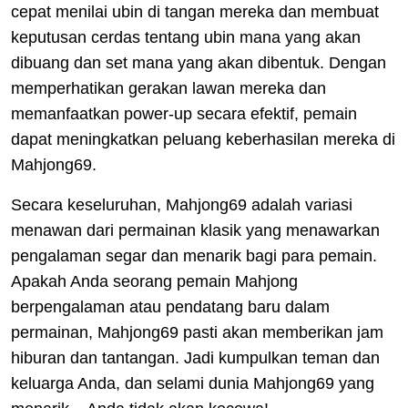
cepat menilai ubin di tangan mereka dan membuat
keputusan cerdas tentang ubin mana yang akan
dibuang dan set mana yang akan dibentuk. Dengan
memperhatikan gerakan lawan mereka dan
memanfaatkan power-up secara efektif, pemain
dapat meningkatkan peluang keberhasilan mereka di
Mahjong69.
Secara keseluruhan, Mahjong69 adalah variasi
menawan dari permainan klasik yang menawarkan
pengalaman segar dan menarik bagi para pemain.
Apakah Anda seorang pemain Mahjong
berpengalaman atau pendatang baru dalam
permainan, Mahjong69 pasti akan memberikan jam
hiburan dan tantangan. Jadi kumpulkan teman dan
keluarga Anda, dan selami dunia Mahjong69 yang