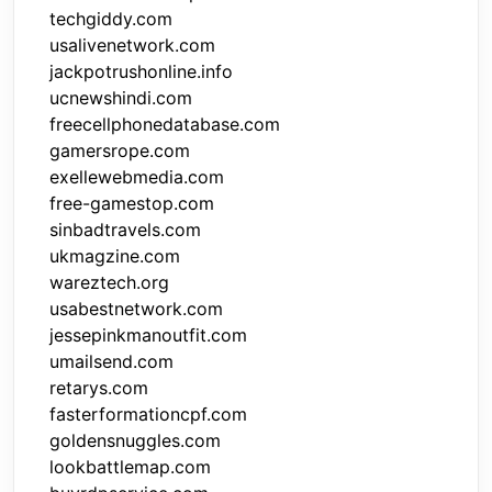
techgiddy.com
usalivenetwork.com
jackpotrushonline.info
ucnewshindi.com
freecellphonedatabase.com
gamersrope.com
exellewebmedia.com
free-gamestop.com
sinbadtravels.com
ukmagzine.com
wareztech.org
usabestnetwork.com
jessepinkmanoutfit.com
umailsend.com
retarys.com
fasterformationcpf.com
goldensnuggles.com
lookbattlemap.com