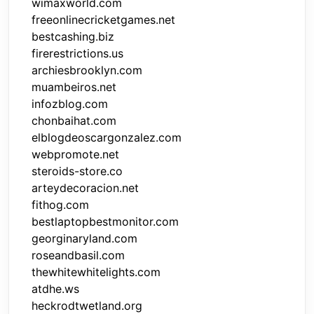
wimaxworld.com
freeonlinecricketgames.net
bestcashing.biz
firerestrictions.us
archiesbrooklyn.com
muambeiros.net
infozblog.com
chonbaihat.com
elblogdeoscargonzalez.com
webpromote.net
steroids-store.co
arteydecoracion.net
fithog.com
bestlaptopbestmonitor.com
georginaryland.com
roseandbasil.com
thewhitewhitelights.com
atdhe.ws
heckrodtwetland.org