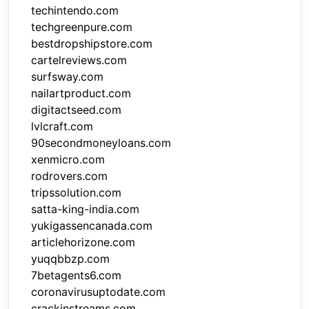
techintendo.com
techgreenpure.com
bestdropshipstore.com
cartelreviews.com
surfsway.com
nailartproduct.com
digitactseed.com
lvlcraft.com
90secondmoneyloans.com
xenmicro.com
rodrovers.com
tripssolution.com
satta-king-india.com
yukigassencanada.com
articlehorizone.com
yuqqbbzp.com
7betagents6.com
coronavirusuptodate.com
crackinstreams.com