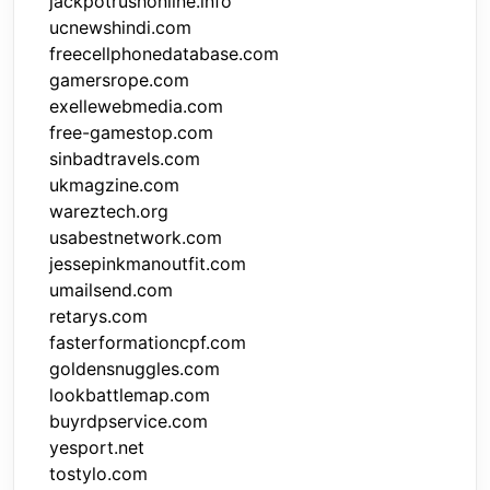
jackpotrushonline.info
ucnewshindi.com
freecellphonedatabase.com
gamersrope.com
exellewebmedia.com
free-gamestop.com
sinbadtravels.com
ukmagzine.com
wareztech.org
usabestnetwork.com
jessepinkmanoutfit.com
umailsend.com
retarys.com
fasterformationcpf.com
goldensnuggles.com
lookbattlemap.com
buyrdpservice.com
yesport.net
tostylo.com