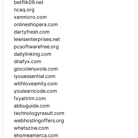
betflik09.net
ncaq.org
xenmicro.com
onlineshopera.com
dartyfresh.com
lewisenterprises.net
pcsoftwarefree.org
dailylinking.com
dnafyx.com
giocolenuvole.com
iyouessential.com
withloveamity.com
youlearncode.com
fxyatirim.com
abbuguide.com
technologyresult.com
webhostingoffers.org
whatszow.com
ehomeamerca.com