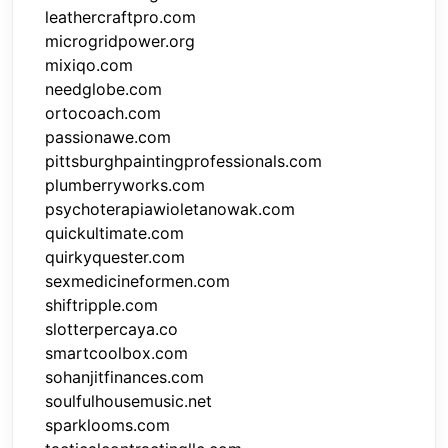
leathercraftpro.com
microgridpower.org
mixiqo.com
needglobe.com
ortocoach.com
passionawe.com
pittsburghpaintingprofessionals.com
plumberryworks.com
psychoterapiawioletanowak.com
quickultimate.com
quirkyquester.com
sexmedicineformen.com
shiftripple.com
slotterpercaya.co
smartcoolbox.com
sohanjitfinances.com
soulfulhousemusic.net
sparklooms.com