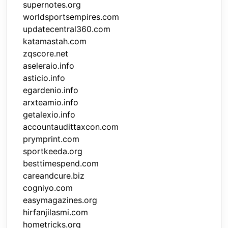
supernotes.org
worldsportsempires.com
updatecentral360.com
katamastah.com
zqscore.net
aseleraio.info
asticio.info
egardenio.info
arxteamio.info
getalexio.info
accountaudittaxcon.com
prymprint.com
sportkeeda.org
besttimespend.com
careandcure.biz
cogniyo.com
easymagazines.org
hirfanjilasmi.com
hometricks.org