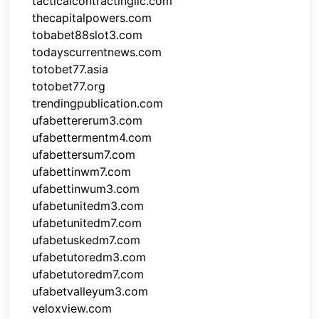
tacticalcontractingllc.com
thecapitalpowers.com
tobabet88slot3.com
todayscurrentnews.com
totobet77.asia
totobet77.org
trendingpublication.com
ufabettererum3.com
ufabettermentm4.com
ufabettersum7.com
ufabettinwm7.com
ufabettinwum3.com
ufabetunitedm3.com
ufabetunitedm7.com
ufabetuskedm7.com
ufabetutoredm3.com
ufabetutoredm7.com
ufabetvalleyum3.com
veloxview.com