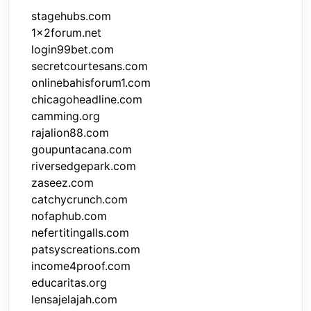
stagehubs.com
1x2forum.net
login99bet.com
secretcourtesans.com
onlinebahisforum1.com
chicagoheadline.com
camming.org
rajalion88.com
goupuntacana.com
riversedgepark.com
zaseez.com
catchycrunch.com
nofaphub.com
nefertitingalls.com
patsyscreations.com
income4proof.com
educaritas.org
lensajelajah.com