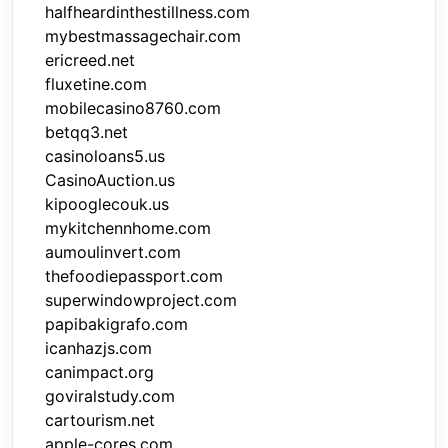
halfheardinthestillness.com
mybestmassagechair.com
ericreed.net
fluxetine.com
mobilecasino8760.com
betqq3.net
casinoloans5.us
CasinoAuction.us
kipooglecouk.us
mykitchennhome.com
aumoulinvert.com
thefoodiepassport.com
superwindowproject.com
papibakigrafo.com
icanhazjs.com
canimpact.org
goviralstudy.com
cartourism.net
apple-cores.com