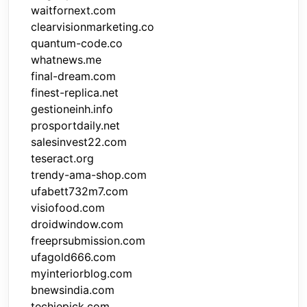
waitfornext.com
clearvisionmarketing.co
quantum-code.co
whatnews.me
final-dream.com
finest-replica.net
gestioneinh.info
prosportdaily.net
salesinvest22.com
teseract.org
trendy-ama-shop.com
ufabett732m7.com
visiofood.com
droidwindow.com
freeprsubmission.com
ufagold666.com
myinteriorblog.com
bnewsindia.com
techiepick.com