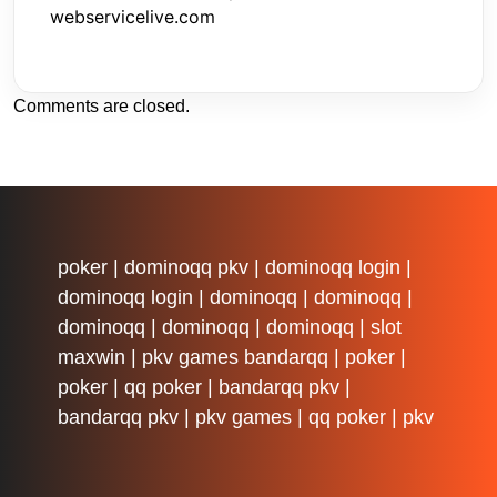
webservicelive.com
Comments are closed.
poker
|
dominoqq pkv
|
dominoqq login
|
dominoqq login
|
dominoqq
|
dominoqq
|
dominoqq
|
dominoqq
|
dominoqq
|
slot
maxwin
|
pkv games bandarqq
|
poker
|
poker
|
qq poker
|
bandarqq pkv
|
bandarqq pkv
|
pkv games
|
qq poker
|
pkv