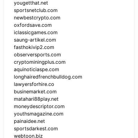
yougetthat.net
sportsnetclub.com
newbestcrypto.com
oxfordsave.com
iclassicgames.com
saung-artikel.com
fasthokivip2.com
observersports.com
cryptominingplus.com
aquinoticiaspe.com
longhairedfrenchbulldog.com
lawyersforhire.co
businemarket.com
matahari88play.net
moneydescriptor.com
youthsmagazine.com
painaidee.net
sportsdarkest.com
webtoon.biz