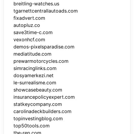
breitling-watches.us
tgarnettcentrallautoads.com
fixadvert.com
autopluz.co
save3time-c.com
vexonhcf.com
demos-pixelsparadise.com
mediatitude.com
prewarmotorcycles.com
simracinglinks.com
dosyamerkezi.net
le-surrealisme.com
showcasebeauty.com
insurancepolicyexpert.com
statkeycompany.com
carolinadeckbuilders.com
topinvestingblog.com
top50tools.com
the-rep.com