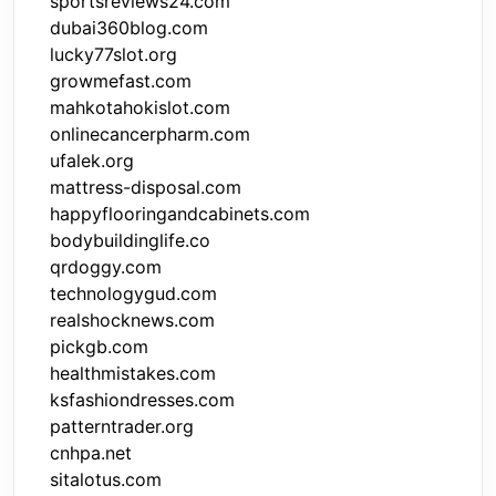
sportsreviews24.com
dubai360blog.com
lucky77slot.org
growmefast.com
mahkotahokislot.com
onlinecancerpharm.com
ufalek.org
mattress-disposal.com
happyflooringandcabinets.com
bodybuildinglife.co
qrdoggy.com
technologygud.com
realshocknews.com
pickgb.com
healthmistakes.com
ksfashiondresses.com
patterntrader.org
cnhpa.net
sitalotus.com