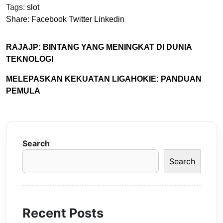
Tags:
slot
Share:
Facebook
Twitter
Linkedin
RAJAJP: BINTANG YANG MENINGKAT DI DUNIA
TEKNOLOGI
MELEPASKAN KEKUATAN LIGAHOKIE: PANDUAN
PEMULA
Search
Search
Recent Posts