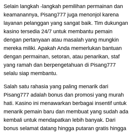
Selain langkah -langkah pemilihan permainan dan
keamanannya, Pisang777 juga menonjol karena
layanan pelanggan yang sangat baik. Tim dukungan
kasino tersedia 24/7 untuk membantu pemain
dengan pertanyaan atau masalah yang mungkin
mereka miliki. Apakah Anda memerlukan bantuan
dengan permainan, setoran, atau penarikan, staf
yang ramah dan berpengetahuan di Pisang777
selalu siap membantu.
Salah satu rahasia yang paling menarik dari
Pisang777 adalah bonus dan promosi yang murah
hati. Kasino ini menawarkan berbagai insentif untuk
menarik pemain baru dan membuat yang sudah ada
kembali untuk mendapatkan lebih banyak. Dari
bonus selamat datang hingga putaran gratis hingga