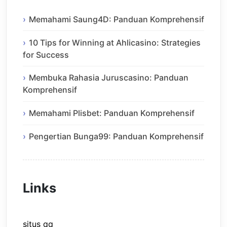
Memahami Saung4D: Panduan Komprehensif
10 Tips for Winning at Ahlicasino: Strategies
for Success
Membuka Rahasia Juruscasino: Panduan
Komprehensif
Memahami Plisbet: Panduan Komprehensif
Pengertian Bunga99: Panduan Komprehensif
Links
situs qq