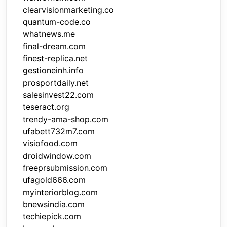
clearvisionmarketing.co
quantum-code.co
whatnews.me
final-dream.com
finest-replica.net
gestioneinh.info
prosportdaily.net
salesinvest22.com
teseract.org
trendy-ama-shop.com
ufabett732m7.com
visiofood.com
droidwindow.com
freeprsubmission.com
ufagold666.com
myinteriorblog.com
bnewsindia.com
techiepick.com