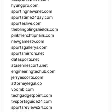
hyungpro.com
sportingnewsnet.com
sportstime24day.com
sporteslive.com
theblingblingshields.com
pinkfrenchtipnails.com
newgamestv.com
sportsgallerys.com
sportsmirrors.net
datasports.net
atasehirescortu.net
engineeringtechub.com
jerryescorts.com
attorneylegal.co
voomb.com
techgadgetpoint.com
tvsportsguide24.com
sportsreviews24.com