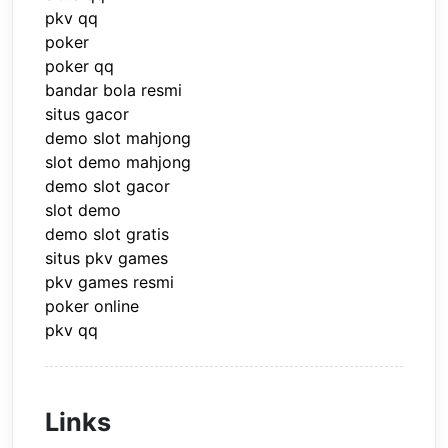
pkv qq
poker
poker qq
bandar bola resmi
situs gacor
demo slot mahjong
slot demo mahjong
demo slot gacor
slot demo
demo slot gratis
situs pkv games
pkv games resmi
poker online
pkv qq
Links