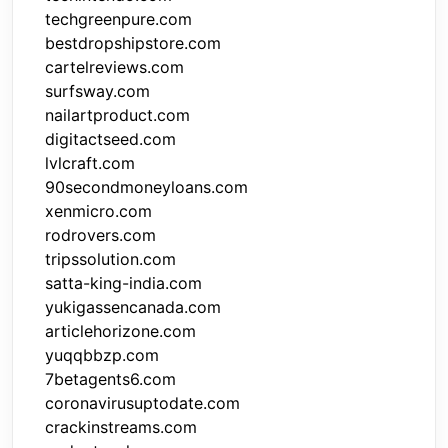
techgreenpure.com
bestdropshipstore.com
cartelreviews.com
surfsway.com
nailartproduct.com
digitactseed.com
lvlcraft.com
90secondmoneyloans.com
xenmicro.com
rodrovers.com
tripssolution.com
satta-king-india.com
yukigassencanada.com
articlehorizone.com
yuqqbbzp.com
7betagents6.com
coronavirusuptodate.com
crackinstreams.com