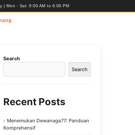
 | Mon - Sat: 9:00 AM to 6:00 PM
nang
Search
Search
Recent Posts
Menemukan Dewanaga77: Panduan
Komprehensif