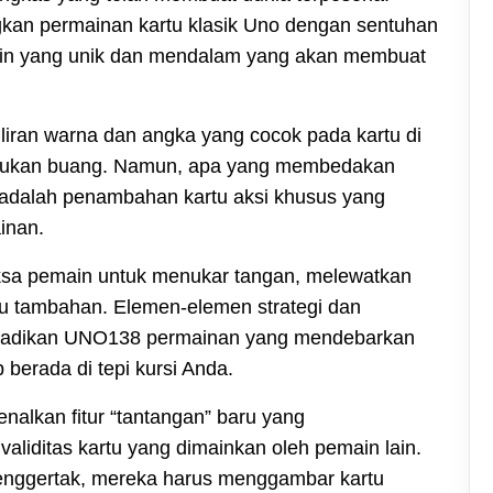
kan permainan kartu klasik Uno dengan sentuhan
in yang unik dan mendalam yang akan membuat
iran warna dan angka yang cocok pada kartu di
mpukan buang. Namun, apa yang membedakan
adalah penambahan kartu aksi khusus yang
inan.
aksa pemain untuk menukar tangan, melewatkan
tu tambahan. Elemen-elemen strategi dan
enjadikan UNO138 permainan yang mendebarkan
berada di tepi kursi Anda.
nalkan fitur “tantangan” baru yang
iditas kartu yang dimainkan oleh pemain lain.
enggertak, mereka harus menggambar kartu