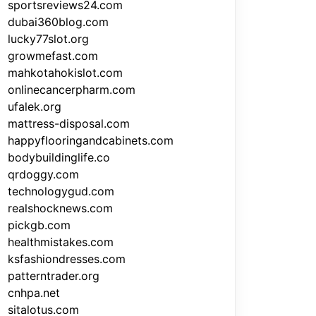
sportsreviews24.com
dubai360blog.com
lucky77slot.org
growmefast.com
mahkotahokislot.com
onlinecancerpharm.com
ufalek.org
mattress-disposal.com
happyflooringandcabinets.com
bodybuildinglife.co
qrdoggy.com
technologygud.com
realshocknews.com
pickgb.com
healthmistakes.com
ksfashiondresses.com
patterntrader.org
cnhpa.net
sitalotus.com