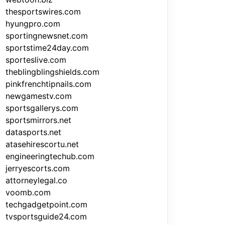
thesportswires.com
hyungpro.com
sportingnewsnet.com
sportstime24day.com
sporteslive.com
theblingblingshields.com
pinkfrenchtipnails.com
newgamestv.com
sportsgallerys.com
sportsmirrors.net
datasports.net
atasehirescortu.net
engineeringtechub.com
jerryescorts.com
attorneylegal.co
voomb.com
techgadgetpoint.com
tvsportsguide24.com