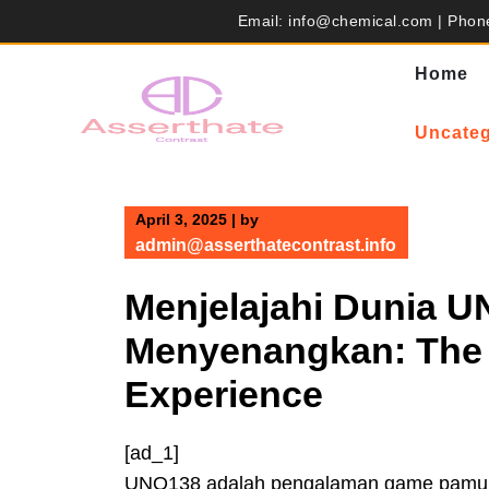
Skip
Email:
info@chemical.com
| Phone
to
content
Home
Uncateg
April 3, 2025
|
by
admin@asserthatecontrast.info
Menjelajahi Dunia 
Menyenangkan: The 
Experience
[ad_1]
UNO138 adalah pengalaman game pamung