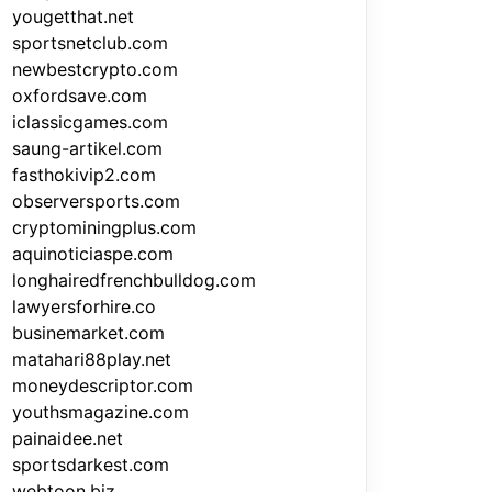
yougetthat.net
sportsnetclub.com
newbestcrypto.com
oxfordsave.com
iclassicgames.com
saung-artikel.com
fasthokivip2.com
observersports.com
cryptominingplus.com
aquinoticiaspe.com
longhairedfrenchbulldog.com
lawyersforhire.co
businemarket.com
matahari88play.net
moneydescriptor.com
youthsmagazine.com
painaidee.net
sportsdarkest.com
webtoon.biz