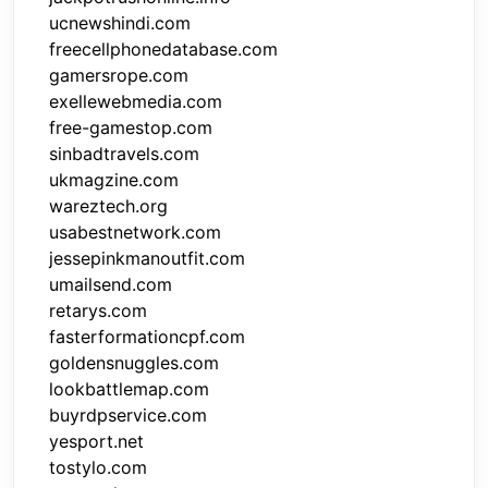
ucnewshindi.com
freecellphonedatabase.com
gamersrope.com
exellewebmedia.com
free-gamestop.com
sinbadtravels.com
ukmagzine.com
wareztech.org
usabestnetwork.com
jessepinkmanoutfit.com
umailsend.com
retarys.com
fasterformationcpf.com
goldensnuggles.com
lookbattlemap.com
buyrdpservice.com
yesport.net
tostylo.com