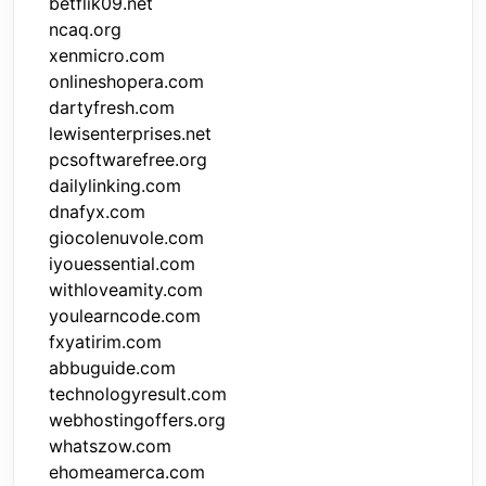
betflik09.net
ncaq.org
xenmicro.com
onlineshopera.com
dartyfresh.com
lewisenterprises.net
pcsoftwarefree.org
dailylinking.com
dnafyx.com
giocolenuvole.com
iyouessential.com
withloveamity.com
youlearncode.com
fxyatirim.com
abbuguide.com
technologyresult.com
webhostingoffers.org
whatszow.com
ehomeamerca.com