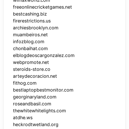
wimaxworld.com
freeonlinecricketgames.net
bestcashing.biz
firerestrictions.us
archiesbrooklyn.com
muambeiros.net
infozblog.com
chonbaihat.com
elblogdeoscargonzalez.com
webpromote.net
steroids-store.co
arteydecoracion.net
fithog.com
bestlaptopbestmonitor.com
georginaryland.com
roseandbasil.com
thewhitewhitelights.com
atdhe.ws
heckrodtwetland.org