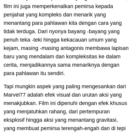
film ini juga memperkenalkan pemirsa kepada
penjahat yang kompleks dan menarik yang
menantang para pahlawan kita dengan cara yang
tidak terduga. Dari nyonya bayang -bayang yang
penuh teka -teki hingga kekacauan umum yang
kejam, masing -masing antagonis membawa lapisan
baru yang mendalam dan kompleksitas ke dalam
cerita, menjadikannya sama menariknya dengan
para pahlawan itu sendiri.
Tapi mungkin aspek yang paling mengesankan dari
Marvel77 adalah efek visual dan urutan aksi yang
menakjubkan. Film ini dipenuhi dengan efek khusus
yang menjatuhkan rahang, dari pertempuran
eksplosif hingga aksi yang menantang gravitasi,
yang membuat pemirsa terengah-engah dan di tepi