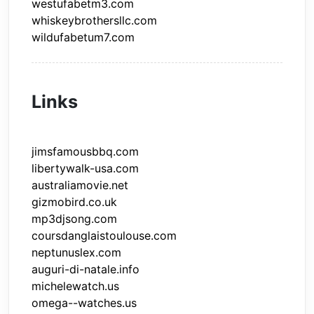
westufabetm3.com
whiskeybrothersllc.com
wildufabetum7.com
Links
jimsfamousbbq.com
libertywalk-usa.com
australiamovie.net
gizmobird.co.uk
mp3djsong.com
coursdanglaistoulouse.com
neptunuslex.com
auguri-di-natale.info
michelewatch.us
omega--watches.us