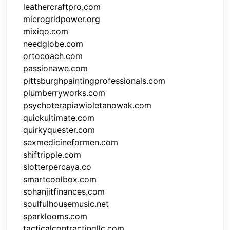
leathercraftpro.com
microgridpower.org
mixiqo.com
needglobe.com
ortocoach.com
passionawe.com
pittsburghpaintingprofessionals.com
plumberryworks.com
psychoterapiawioletanowak.com
quickultimate.com
quirkyquester.com
sexmedicineformen.com
shiftripple.com
slotterpercaya.co
smartcoolbox.com
sohanjitfinances.com
soulfulhousemusic.net
sparklooms.com
tacticalcontractingllc.com