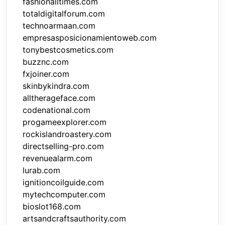
fashionalltimes.com
totaldigitalforum.com
technoarmaan.com
empresasposicionamientoweb.com
tonybestcosmetics.com
buzznc.com
fxjoiner.com
skinbykindra.com
alltherageface.com
codenational.com
progameexplorer.com
rockislandroastery.com
directselling-pro.com
revenuealarm.com
lurab.com
ignitioncoilguide.com
mytechcomputer.com
bioslot168.com
artsandcraftsauthority.com