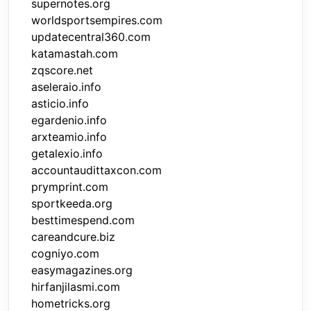
supernotes.org
worldsportsempires.com
updatecentral360.com
katamastah.com
zqscore.net
aseleraio.info
asticio.info
egardenio.info
arxteamio.info
getalexio.info
accountaudittaxcon.com
prymprint.com
sportkeeda.org
besttimespend.com
careandcure.biz
cogniyo.com
easymagazines.org
hirfanjilasmi.com
hometricks.org