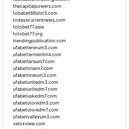
thecapitalpowers.com
tobabet88slot3.com
todayscurrentnews.com
totobet77.asia
totobet77.org
trendingpublication.com
ufabettererum3.com
ufabettermentm4.com
ufabettersum7.com
ufabettinwm7.com
ufabettinwum3.com
ufabetunitedm3.com
ufabetunitedm7.com
ufabetuskedm7.com
ufabetutoredm3.com
ufabetutoredm7.com
ufabetvalleyum3.com
veloxview.com