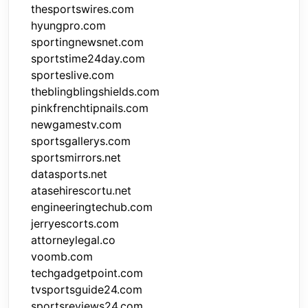
thesportswires.com
hyungpro.com
sportingnewsnet.com
sportstime24day.com
sporteslive.com
theblingblingshields.com
pinkfrenchtipnails.com
newgamestv.com
sportsgallerys.com
sportsmirrors.net
datasports.net
atasehirescortu.net
engineeringtechub.com
jerryescorts.com
attorneylegal.co
voomb.com
techgadgetpoint.com
tvsportsguide24.com
sportsreviews24.com