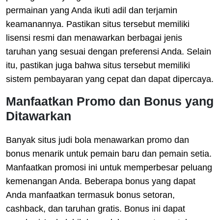
permainan yang Anda ikuti adil dan terjamin
keamanannya. Pastikan situs tersebut memiliki
lisensi resmi dan menawarkan berbagai jenis
taruhan yang sesuai dengan preferensi Anda. Selain
itu, pastikan juga bahwa situs tersebut memiliki
sistem pembayaran yang cepat dan dapat dipercaya.
Manfaatkan Promo dan Bonus yang
Ditawarkan
Banyak situs judi bola menawarkan promo dan
bonus menarik untuk pemain baru dan pemain setia.
Manfaatkan promosi ini untuk memperbesar peluang
kemenangan Anda. Beberapa bonus yang dapat
Anda manfaatkan termasuk bonus setoran,
cashback, dan taruhan gratis. Bonus ini dapat