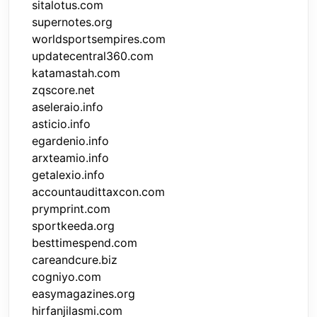
sitalotus.com
supernotes.org
worldsportsempires.com
updatecentral360.com
katamastah.com
zqscore.net
aseleraio.info
asticio.info
egardenio.info
arxteamio.info
getalexio.info
accountaudittaxcon.com
prymprint.com
sportkeeda.org
besttimespend.com
careandcure.biz
cogniyo.com
easymagazines.org
hirfanjilasmi.com