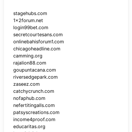
stagehubs.com
1x2forum.net
login99bet.com
secretcourtesans.com
onlinebahisforum1.com
chicagoheadline.com
camming.org
rajalion88.com
goupuntacana.com
riversedgepark.com
zaseez.com
catchycrunch.com
nofaphub.com
nefertitingalls.com
patsyscreations.com
income4proof.com
educaritas.org