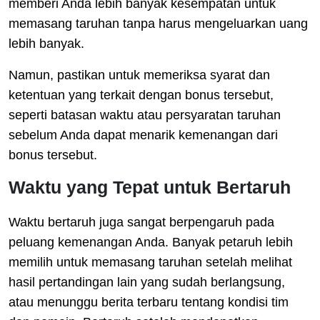
memberi Anda lebih banyak kesempatan untuk
memasang taruhan tanpa harus mengeluarkan uang
lebih banyak.
Namun, pastikan untuk memeriksa syarat dan
ketentuan yang terkait dengan bonus tersebut,
seperti batasan waktu atau persyaratan taruhan
sebelum Anda dapat menarik kemenangan dari
bonus tersebut.
Waktu yang Tepat untuk Bertaruh
Waktu bertaruh juga sangat berpengaruh pada
peluang kemenangan Anda. Banyak petaruh lebih
memilih untuk memasang taruhan setelah melihat
hasil pertandingan lain yang sudah berlangsung,
atau menunggu berita terbaru tentang kondisi tim