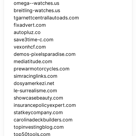
omega--watches.us
breitling-watches.us
tgarnettcentrallautoads.com
fixadvert.com
autopluz.co
save3time-c.com
vexonhcf.com
demos-pixelsparadise.com
mediatitude.com
prewarmotorcycles.com
simracinglinks.com
dosyamerkezi.net
le-surrealisme.com
showcasebeauty.com
insurancepolicyexpert.com
statkeycompany.com
carolinadeckbuilders.com
topinvestingblog.com
top50tools.com