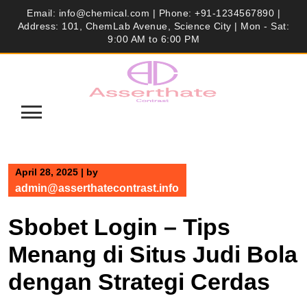
Skip
Email:
info@chemical.com
| Phone: +91-1234567890 |
to
Address: 101, ChemLab Avenue, Science City | Mon - Sat:
9:00 AM to 6:00 PM
content
April 28, 2025
|
by
admin@asserthatecontrast.info
Sbobet Login – Tips
Menang di Situs Judi Bola
dengan Strategi Cerdas