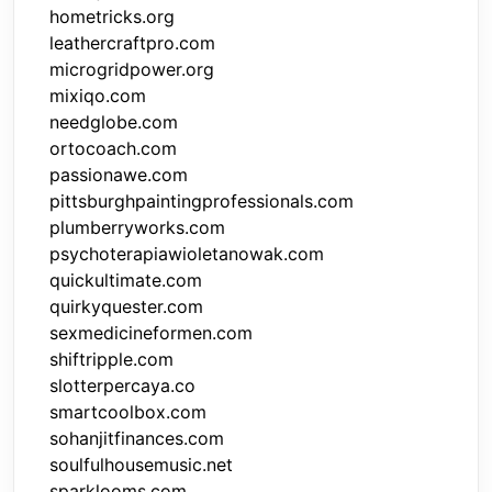
hometricks.org
leathercraftpro.com
microgridpower.org
mixiqo.com
needglobe.com
ortocoach.com
passionawe.com
pittsburghpaintingprofessionals.com
plumberryworks.com
psychoterapiawioletanowak.com
quickultimate.com
quirkyquester.com
sexmedicineformen.com
shiftripple.com
slotterpercaya.co
smartcoolbox.com
sohanjitfinances.com
soulfulhousemusic.net
sparklooms.com