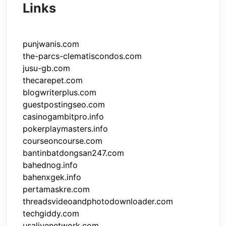
Links
punjwanis.com
the-parcs-clematiscondos.com
jusu-gb.com
thecarepet.com
blogwriterplus.com
guestpostingseo.com
casinogambitpro.info
pokerplaymasters.info
courseoncourse.com
bantinbatdongsan247.com
bahednog.info
bahenxgek.info
pertamaskre.com
threadsvideoandphotodownloader.com
techgiddy.com
usalivenetwork.com