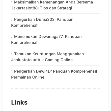
Maksimalkan Kemenangan Anda Bersama
Jakartaslot88: Tips dan Strategi
Pengertian Dunia303: Panduan
Komprehensif
Menemukan Dewanaga77: Panduan
Komprehensif
Temukan Keuntungan Menggunakan
Jeniustoto untuk Gaming Online
Pengertian Dewi4D: Panduan Komprehensif
Permainan Online
Links