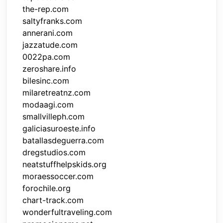
the-rep.com
saltyfranks.com
annerani.com
jazzatude.com
0022pa.com
zeroshare.info
bilesinc.com
milaretreatnz.com
modaagi.com
smallvilleph.com
galiciasuroeste.info
batallasdeguerra.com
dregstudios.com
neatstuffhelpskids.org
moraessoccer.com
forochile.org
chart-track.com
wonderfultraveling.com