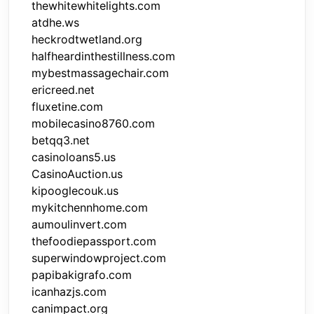
thewhitewhitelights.com
atdhe.ws
heckrodtwetland.org
halfheardinthestillness.com
mybestmassagechair.com
ericreed.net
fluxetine.com
mobilecasino8760.com
betqq3.net
casinoloans5.us
CasinoAuction.us
kipooglecouk.us
mykitchennhome.com
aumoulinvert.com
thefoodiepassport.com
superwindowproject.com
papibakigrafo.com
icanhazjs.com
canimpact.org