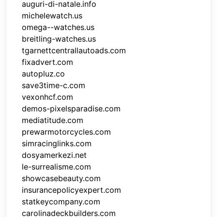
auguri-di-natale.info
michelewatch.us
omega--watches.us
breitling-watches.us
tgarnettcentrallautoads.com
fixadvert.com
autopluz.co
save3time-c.com
vexonhcf.com
demos-pixelsparadise.com
mediatitude.com
prewarmotorcycles.com
simracinglinks.com
dosyamerkezi.net
le-surrealisme.com
showcasebeauty.com
insurancepolicyexpert.com
statkeycompany.com
carolinadeckbuilders.com