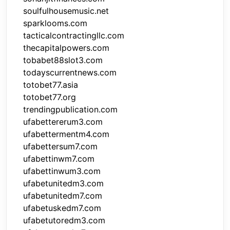
soulfulhousemusic.net
sparklooms.com
tacticalcontractingllc.com
thecapitalpowers.com
tobabet88slot3.com
todayscurrentnews.com
totobet77.asia
totobet77.org
trendingpublication.com
ufabettererum3.com
ufabettermentm4.com
ufabettersum7.com
ufabettinwm7.com
ufabettinwum3.com
ufabetunitedm3.com
ufabetunitedm7.com
ufabetuskedm7.com
ufabetutoredm3.com