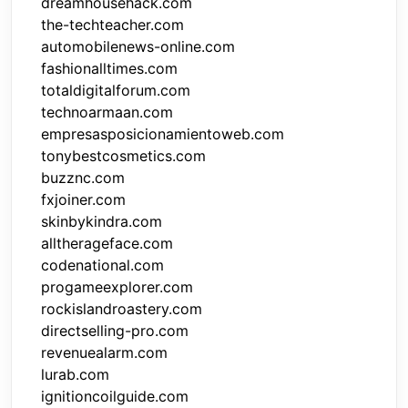
dreamhousehack.com
the-techteacher.com
automobilenews-online.com
fashionalltimes.com
totaldigitalforum.com
technoarmaan.com
empresasposicionamientoweb.com
tonybestcosmetics.com
buzznc.com
fxjoiner.com
skinbykindra.com
alltherageface.com
codenational.com
progameexplorer.com
rockislandroastery.com
directselling-pro.com
revenuealarm.com
lurab.com
ignitioncoilguide.com