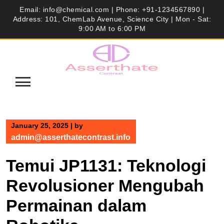
Skip
Email:
info@chemical.com
| Phone: +91-1234567890 |
to
Address: 101, ChemLab Avenue, Science City | Mon - Sat:
9:00 AM to 6:00 PM
content
January 25, 2025
|
by
admin@asserthatecontrast.info
Temui JP1131: Teknologi
Revolusioner Mengubah
Permainan dalam