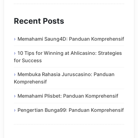
Recent Posts
Memahami Saung4D: Panduan Komprehensif
10 Tips for Winning at Ahlicasino: Strategies
for Success
Membuka Rahasia Juruscasino: Panduan
Komprehensif
Memahami Plisbet: Panduan Komprehensif
Pengertian Bunga99: Panduan Komprehensif