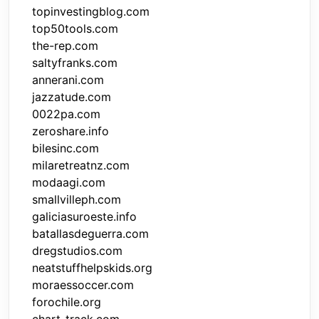
topinvestingblog.com
top50tools.com
the-rep.com
saltyfranks.com
annerani.com
jazzatude.com
0022pa.com
zeroshare.info
bilesinc.com
milaretreatnz.com
modaagi.com
smallvilleph.com
galiciasuroeste.info
batallasdeguerra.com
dregstudios.com
neatstuffhelpskids.org
moraessoccer.com
forochile.org