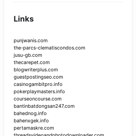
Links
punjwanis.com
the-parcs-clematiscondos.com
jusu-gb.com
thecarepet.com
blogwriterplus.com
guestpostingseo.com
casinogambitpro.info
pokerplaymasters.info
courseoncourse.com
bantinbatdongsan247.com
bahednog.info
bahenxgek.info
pertamaskre.com
threadsvideoandphotodownloader.com