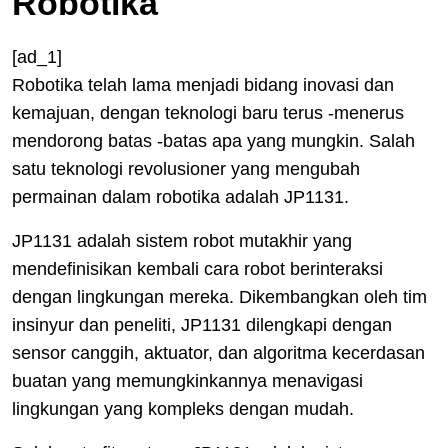
Robotika
[ad_1]
Robotika telah lama menjadi bidang inovasi dan
kemajuan, dengan teknologi baru terus -menerus
mendorong batas -batas apa yang mungkin. Salah
satu teknologi revolusioner yang mengubah
permainan dalam robotika adalah JP1131.
JP1131 adalah sistem robot mutakhir yang
mendefinisikan kembali cara robot berinteraksi
dengan lingkungan mereka. Dikembangkan oleh tim
insinyur dan peneliti, JP1131 dilengkapi dengan
sensor canggih, aktuator, dan algoritma kecerdasan
buatan yang memungkinkannya menavigasi
lingkungan yang kompleks dengan mudah.