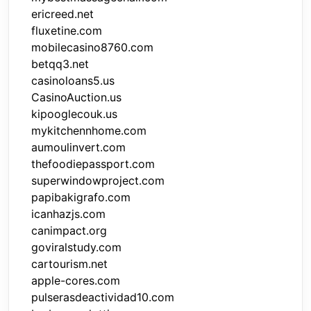
ericreed.net
fluxetine.com
mobilecasino8760.com
betqq3.net
casinoloans5.us
CasinoAuction.us
kipooglecouk.us
mykitchennhome.com
aumoulinvert.com
thefoodiepassport.com
superwindowproject.com
papibakigrafo.com
icanhazjs.com
canimpact.org
goviralstudy.com
cartourism.net
apple-cores.com
pulserasdeactividad10.com