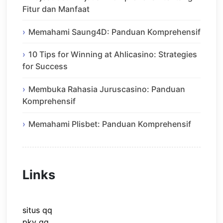
Fitur dan Manfaat
Memahami Saung4D: Panduan Komprehensif
10 Tips for Winning at Ahlicasino: Strategies
for Success
Membuka Rahasia Juruscasino: Panduan
Komprehensif
Memahami Plisbet: Panduan Komprehensif
Links
situs qq
pkv qq