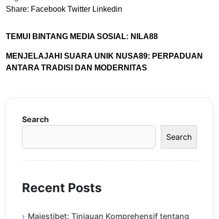
Share:
Facebook
Twitter
Linkedin
TEMUI BINTANG MEDIA SOSIAL: NILA88
MENJELAJAHI SUARA UNIK NUSA89: PERPADUAN
ANTARA TRADISI DAN MODERNITAS
Search
Search
Recent Posts
Majestibet: Tinjauan Komprehensif tentang