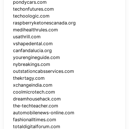
pondycars.com
techonfutures.com
techoologic.com
raspberryketonescanada.org
medihealthrules.com
usathrill.com
vshapedental.com
canfandalucia.org
yourengineguide.com
nybreakings.com
outstationcabsservices.com
thekrtagy.com
xchangeindia.com
coolmicrotech.com
dreamhousehack.com
the-techteacher.com
automobilenews-online.com
fashionalltimes.com
totaldigitalforum.com