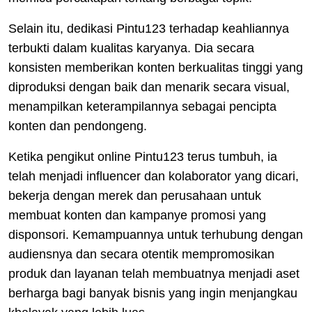
Selain itu, dedikasi Pintu123 terhadap keahliannya
terbukti dalam kualitas karyanya. Dia secara
konsisten memberikan konten berkualitas tinggi yang
diproduksi dengan baik dan menarik secara visual,
menampilkan keterampilannya sebagai pencipta
konten dan pendongeng.
Ketika pengikut online Pintu123 terus tumbuh, ia
telah menjadi influencer dan kolaborator yang dicari,
bekerja dengan merek dan perusahaan untuk
membuat konten dan kampanye promosi yang
disponsori. Kemampuannya untuk terhubung dengan
audiensnya dan secara otentik mempromosikan
produk dan layanan telah membuatnya menjadi aset
berharga bagi banyak bisnis yang ingin menjangkau