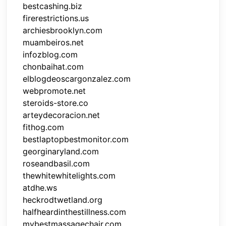
bestcashing.biz
firerestrictions.us
archiesbrooklyn.com
muambeiros.net
infozblog.com
chonbaihat.com
elblogdeoscargonzalez.com
webpromote.net
steroids-store.co
arteydecoracion.net
fithog.com
bestlaptopbestmonitor.com
georginaryland.com
roseandbasil.com
thewhitewhitelights.com
atdhe.ws
heckrodtwetland.org
halfheardinthestillness.com
mybestmassagechair.com