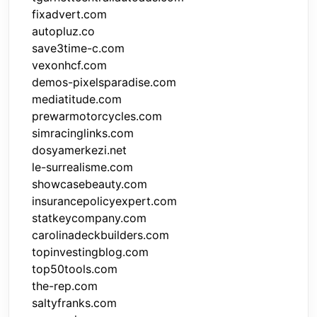
fixadvert.com
autopluz.co
save3time-c.com
vexonhcf.com
demos-pixelsparadise.com
mediatitude.com
prewarmotorcycles.com
simracinglinks.com
dosyamerkezi.net
le-surrealisme.com
showcasebeauty.com
insurancepolicyexpert.com
statkeycompany.com
carolinadeckbuilders.com
topinvestingblog.com
top50tools.com
the-rep.com
saltyfranks.com