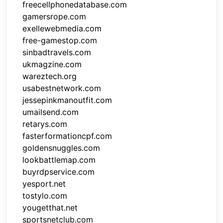
freecellphonedatabase.com
gamersrope.com
exellewebmedia.com
free-gamestop.com
sinbadtravels.com
ukmagzine.com
wareztech.org
usabestnetwork.com
jessepinkmanoutfit.com
umailsend.com
retarys.com
fasterformationcpf.com
goldensnuggles.com
lookbattlemap.com
buyrdpservice.com
yesport.net
tostylo.com
yougetthat.net
sportsnetclub.com