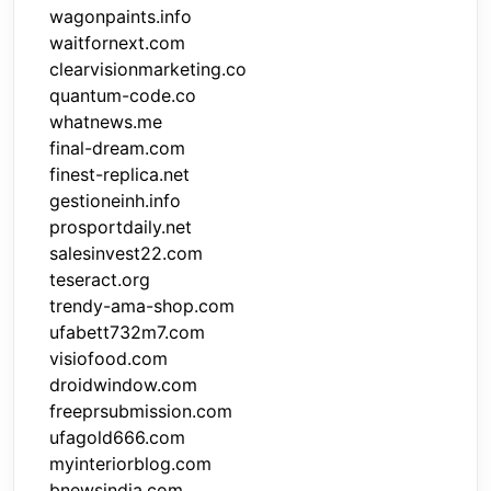
wagonpaints.info
waitfornext.com
clearvisionmarketing.co
quantum-code.co
whatnews.me
final-dream.com
finest-replica.net
gestioneinh.info
prosportdaily.net
salesinvest22.com
teseract.org
trendy-ama-shop.com
ufabett732m7.com
visiofood.com
droidwindow.com
freeprsubmission.com
ufagold666.com
myinteriorblog.com
bnewsindia.com