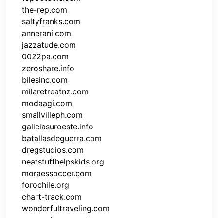
the-rep.com
saltyfranks.com
annerani.com
jazzatude.com
0022pa.com
zeroshare.info
bilesinc.com
milaretreatnz.com
modaagi.com
smallvilleph.com
galiciasuroeste.info
batallasdeguerra.com
dregstudios.com
neatstuffhelpskids.org
moraessoccer.com
forochile.org
chart-track.com
wonderfultraveling.com