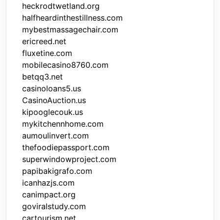
heckrodtwetland.org
halfheardinthestillness.com
mybestmassagechair.com
ericreed.net
fluxetine.com
mobilecasino8760.com
betqq3.net
casinoloans5.us
CasinoAuction.us
kipooglecouk.us
mykitchennhome.com
aumoulinvert.com
thefoodiepassport.com
superwindowproject.com
papibakigrafo.com
icanhazjs.com
canimpact.org
goviralstudy.com
cartourism.net