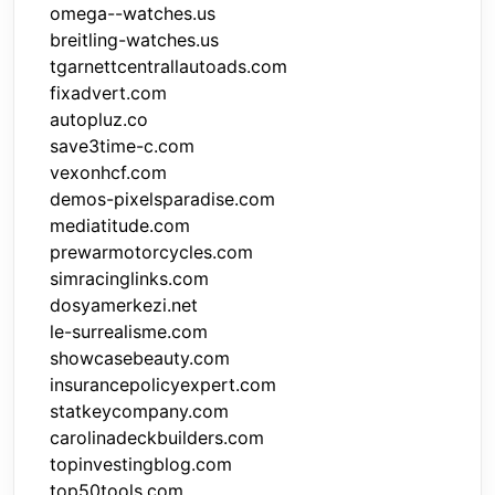
omega--watches.us
breitling-watches.us
tgarnettcentrallautoads.com
fixadvert.com
autopluz.co
save3time-c.com
vexonhcf.com
demos-pixelsparadise.com
mediatitude.com
prewarmotorcycles.com
simracinglinks.com
dosyamerkezi.net
le-surrealisme.com
showcasebeauty.com
insurancepolicyexpert.com
statkeycompany.com
carolinadeckbuilders.com
topinvestingblog.com
top50tools.com