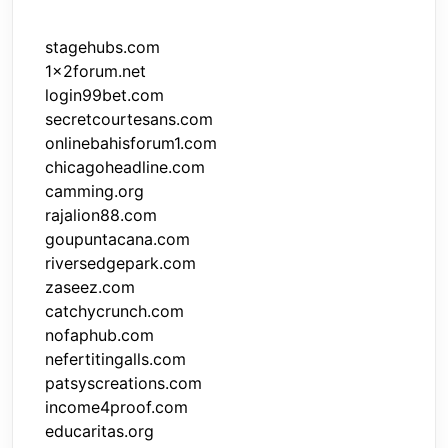
stagehubs.com
1x2forum.net
login99bet.com
secretcourtesans.com
onlinebahisforum1.com
chicagoheadline.com
camming.org
rajalion88.com
goupuntacana.com
riversedgepark.com
zaseez.com
catchycrunch.com
nofaphub.com
nefertitingalls.com
patsyscreations.com
income4proof.com
educaritas.org