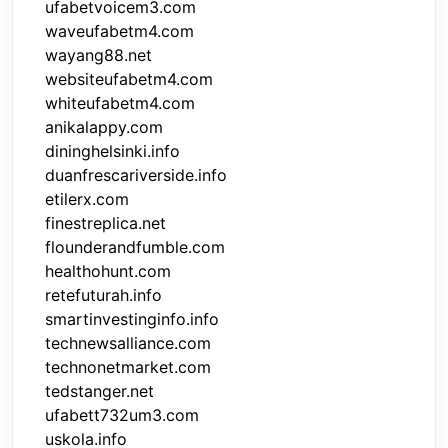
ufabetvoicem3.com
waveufabetm4.com
wayang88.net
websiteufabetm4.com
whiteufabetm4.com
anikalappy.com
dininghelsinki.info
duanfrescariverside.info
etilerx.com
finestreplica.net
flounderandfumble.com
healthohunt.com
retefuturah.info
smartinvestinginfo.info
technewsalliance.com
technonetmarket.com
tedstanger.net
ufabett732um3.com
uskola.info