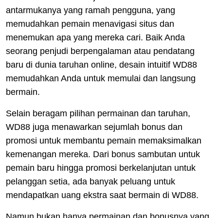
antarmukanya yang ramah pengguna, yang
memudahkan pemain menavigasi situs dan
menemukan apa yang mereka cari. Baik Anda
seorang penjudi berpengalaman atau pendatang
baru di dunia taruhan online, desain intuitif WD88
memudahkan Anda untuk memulai dan langsung
bermain.
Selain beragam pilihan permainan dan taruhan,
WD88 juga menawarkan sejumlah bonus dan
promosi untuk membantu pemain memaksimalkan
kemenangan mereka. Dari bonus sambutan untuk
pemain baru hingga promosi berkelanjutan untuk
pelanggan setia, ada banyak peluang untuk
mendapatkan uang ekstra saat bermain di WD88.
Namun bukan hanya permainan dan bonusnya yang