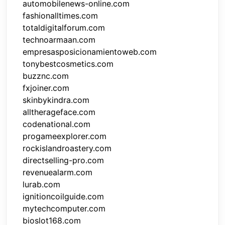
automobilenews-online.com
fashionalltimes.com
totaldigitalforum.com
technoarmaan.com
empresasposicionamientoweb.com
tonybestcosmetics.com
buzznc.com
fxjoiner.com
skinbykindra.com
alltherageface.com
codenational.com
progameexplorer.com
rockislandroastery.com
directselling-pro.com
revenuealarm.com
lurab.com
ignitioncoilguide.com
mytechcomputer.com
bioslot168.com