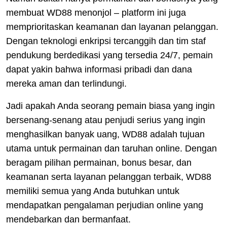
membuat WD88 menonjol – platform ini juga
memprioritaskan keamanan dan layanan pelanggan.
Dengan teknologi enkripsi tercanggih dan tim staf
pendukung berdedikasi yang tersedia 24/7, pemain
dapat yakin bahwa informasi pribadi dan dana
mereka aman dan terlindungi.
Jadi apakah Anda seorang pemain biasa yang ingin
bersenang-senang atau penjudi serius yang ingin
menghasilkan banyak uang, WD88 adalah tujuan
utama untuk permainan dan taruhan online. Dengan
beragam pilihan permainan, bonus besar, dan
keamanan serta layanan pelanggan terbaik, WD88
memiliki semua yang Anda butuhkan untuk
mendapatkan pengalaman perjudian online yang
mendebarkan dan bermanfaat.