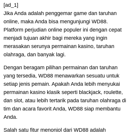
[ad_1]
Jika Anda adalah penggemar game dan taruhan
online, maka Anda bisa mengunjungi WD88.
Platform perjudian online populer ini dengan cepat
menjadi tujuan akhir bagi mereka yang ingin
merasakan serunya permainan kasino, taruhan
olahraga, dan banyak lagi.
Dengan beragam pilihan permainan dan taruhan
yang tersedia, WD88 menawarkan sesuatu untuk
setiap jenis pemain. Apakah Anda lebih menyukai
permainan kasino klasik seperti blackjack, roulette,
dan slot, atau lebih tertarik pada taruhan olahraga di
tim dan acara favorit Anda, WD88 siap membantu
Anda.
Salah satu fitur menonjol dari WD88 adalah