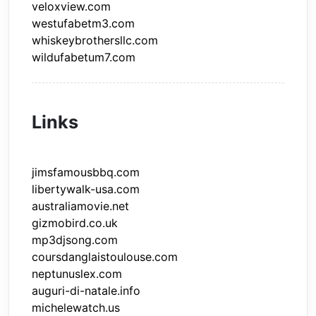
veloxview.com
westufabetm3.com
whiskeybrothersllc.com
wildufabetum7.com
Links
jimsfamousbbq.com
libertywalk-usa.com
australiamovie.net
gizmobird.co.uk
mp3djsong.com
coursdanglaistoulouse.com
neptunuslex.com
auguri-di-natale.info
michelewatch.us