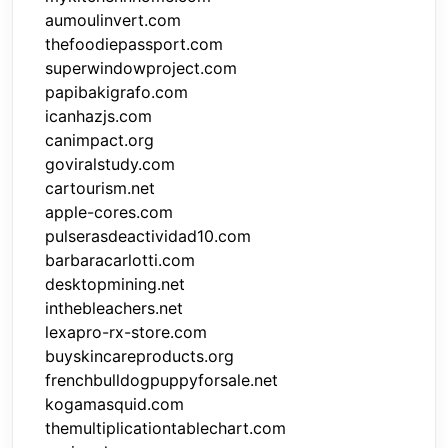
aumoulinvert.com
thefoodiepassport.com
superwindowproject.com
papibakigrafo.com
icanhazjs.com
canimpact.org
goviralstudy.com
cartourism.net
apple-cores.com
pulserasdeactividad10.com
barbaracarlotti.com
desktopmining.net
inthebleachers.net
lexapro-rx-store.com
buyskincareproducts.org
frenchbulldogpuppyforsale.net
kogamasquid.com
themultiplicationtablechart.com