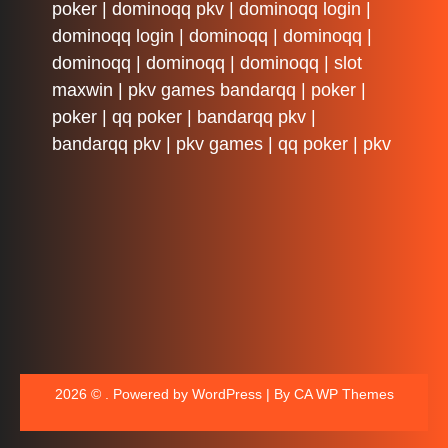
poker
|
dominoqq pkv
|
dominoqq login
|
dominoqq login
|
dominoqq
|
dominoqq
|
dominoqq
|
dominoqq
|
dominoqq
|
slot
maxwin
|
pkv games bandarqq
|
poker
|
poker
|
qq poker
|
bandarqq pkv
|
bandarqq pkv
|
pkv games
|
qq poker
|
pkv
2026 © . Powered by WordPress | By
CA WP Themes