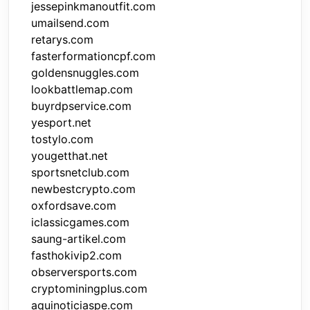
jessepinkmanoutfit.com
umailsend.com
retarys.com
fasterformationcpf.com
goldensnuggles.com
lookbattlemap.com
buyrdpservice.com
yesport.net
tostylo.com
yougetthat.net
sportsnetclub.com
newbestcrypto.com
oxfordsave.com
iclassicgames.com
saung-artikel.com
fasthokivip2.com
observersports.com
cryptominingplus.com
aquinoticiaspe.com