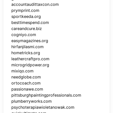
accountaudittaxcon.com
prymprint.com
sportkeeda.org
besttimespend.com
careandcure.biz
cogniyo.com
easymagazines.org
hirfanjilasmi.com
hometricks.org
leathercraftpro.com
microgridpower.org
mixiqo.com
needglobe.com
ortocoach.com
passionawe.com
pittsburghpaintingprofessionals.com
plumberryworks.com
psychoterapiawioletanowak.com