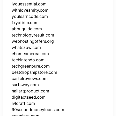
iyouessential.com
withloveamity.com
youlearncode.com
fxyatirim.com
abbuguide.com
technologyresult.com
webhostingoffers.org
whatszow.com
ehomeamerca.com
techintendo.com
techgreenpure.com
bestdropshipstore.com
cartelreviews.com
surfsway.com
nailartproduct.com
digitactseed.com
lvlcraft.com
90secondmoneyloans.com
xenmicro.com