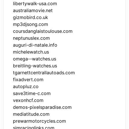
libertywalk-usa.com
australiamovie.net
gizmobird.co.uk
mp3djsong.com
coursdanglaistoulouse.com
neptunuslex.com
auguri-di-natale.info
michelewatch.us
omega--watches.us
breitling-watches.us
tgarnettcentrallautoads.com
fixadvert.com
autopluz.co
save3time-c.com
vexonhcf.com
demos-pixelsparadise.com
mediatitude.com
prewarmotorcycles.com
simracinglinks.com