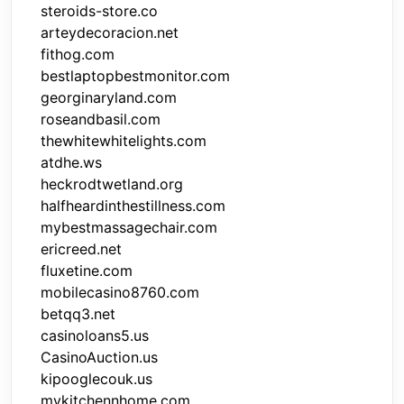
steroids-store.co
arteydecoracion.net
fithog.com
bestlaptopbestmonitor.com
georginaryland.com
roseandbasil.com
thewhitewhitelights.com
atdhe.ws
heckrodtwetland.org
halfheardinthestillness.com
mybestmassagechair.com
ericreed.net
fluxetine.com
mobilecasino8760.com
betqq3.net
casinoloans5.us
CasinoAuction.us
kipooglecouk.us
mykitchennhome.com