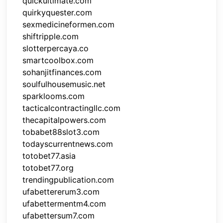
quickultimate.com
quirkyquester.com
sexmedicineformen.com
shiftripple.com
slotterpercaya.co
smartcoolbox.com
sohanjitfinances.com
soulfulhousemusic.net
sparklooms.com
tacticalcontractingllc.com
thecapitalpowers.com
tobabet88slot3.com
todayscurrentnews.com
totobet77.asia
totobet77.org
trendingpublication.com
ufabettererum3.com
ufabettermentm4.com
ufabettersum7.com