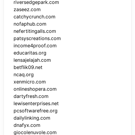
riversedgepark.com
zaseez.com
catchycrunch.com
nofaphub.com
nefertitingalls.com
patsyscreations.com
income4proof.com
educaritas.org
lensajelajah.com
betflik09.net
ncaq.org
xenmicro.com
onlineshopera.com
dartyfresh.com
lewisenterprises.net
pcsoftwarefree.org
dailylinking.com
dnafyx.com
giocolenuvole.com