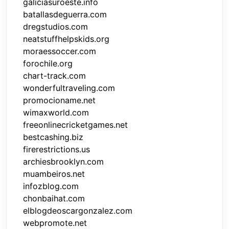
galiciasuroeste.info
batallasdeguerra.com
dregstudios.com
neatstuffhelpskids.org
moraessoccer.com
forochile.org
chart-track.com
wonderfultraveling.com
promocioname.net
wimaxworld.com
freeonlinecricketgames.net
bestcashing.biz
firerestrictions.us
archiesbrooklyn.com
muambeiros.net
infozblog.com
chonbaihat.com
elblogdeoscargonzalez.com
webpromote.net