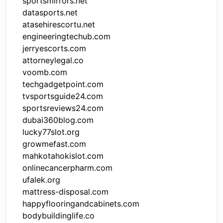
sportsmirrors.net
datasports.net
atasehirescortu.net
engineeringtechub.com
jerryescorts.com
attorneylegal.co
voomb.com
techgadgetpoint.com
tvsportsguide24.com
sportsreviews24.com
dubai360blog.com
lucky77slot.org
growmefast.com
mahkotahokislot.com
onlinecancerpharm.com
ufalek.org
mattress-disposal.com
happyflooringandcabinets.com
bodybuildinglife.co