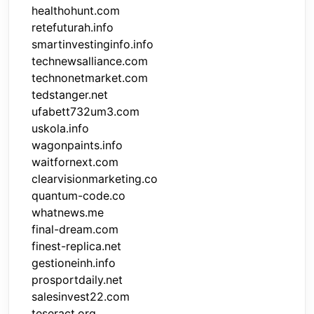
healthohunt.com
retefuturah.info
smartinvestinginfo.info
technewsalliance.com
technonetmarket.com
tedstanger.net
ufabett732um3.com
uskola.info
wagonpaints.info
waitfornext.com
clearvisionmarketing.co
quantum-code.co
whatnews.me
final-dream.com
finest-replica.net
gestioneinh.info
prosportdaily.net
salesinvest22.com
teseract.org