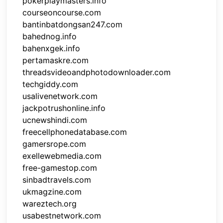
pokerplaymasters.info
courseoncourse.com
bantinbatdongsan247.com
bahednog.info
bahenxgek.info
pertamaskre.com
threadsvideoandphotodownloader.com
techgiddy.com
usalivenetwork.com
jackpotrushonline.info
ucnewshindi.com
freecellphonedatabase.com
gamersrope.com
exellewebmedia.com
free-gamestop.com
sinbadtravels.com
ukmagzine.com
wareztech.org
usabestnetwork.com