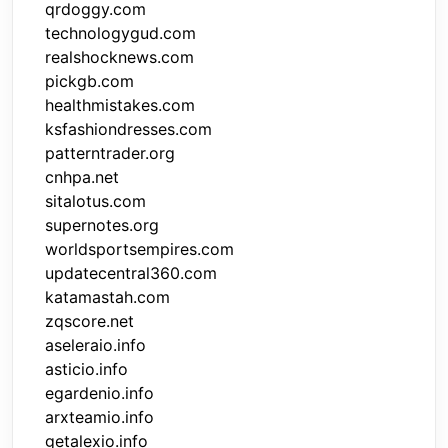
qrdoggy.com
technologygud.com
realshocknews.com
pickgb.com
healthmistakes.com
ksfashiondresses.com
patterntrader.org
cnhpa.net
sitalotus.com
supernotes.org
worldsportsempires.com
updatecentral360.com
katamastah.com
zqscore.net
aseleraio.info
asticio.info
egardenio.info
arxteamio.info
getalexio.info