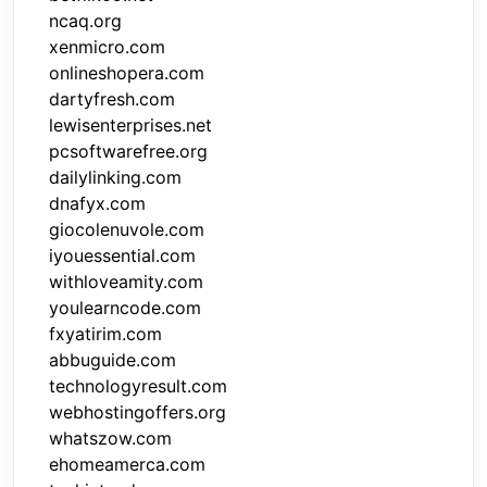
ncaq.org
xenmicro.com
onlineshopera.com
dartyfresh.com
lewisenterprises.net
pcsoftwarefree.org
dailylinking.com
dnafyx.com
giocolenuvole.com
iyouessential.com
withloveamity.com
youlearncode.com
fxyatirim.com
abbuguide.com
technologyresult.com
webhostingoffers.org
whatszow.com
ehomeamerca.com