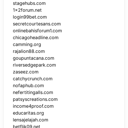
stagehubs.com
1x2forum.net
login99bet.com
secretcourtesans.com
onlinebahisforum1.com
chicagoheadline.com
camming.org
rajalion88.com
goupuntacana.com
riversedgepark.com
zaseez.com
catchycrunch.com
nofaphub.com
nefertitingalls.com
patsyscreations.com
income4proof.com
educaritas.org
lensajelajah.com
betflik09.net