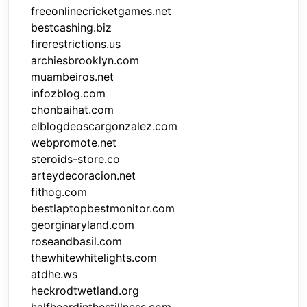
freeonlinecricketgames.net
bestcashing.biz
firerestrictions.us
archiesbrooklyn.com
muambeiros.net
infozblog.com
chonbaihat.com
elblogdeoscargonzalez.com
webpromote.net
steroids-store.co
arteydecoracion.net
fithog.com
bestlaptopbestmonitor.com
georginaryland.com
roseandbasil.com
thewhitewhitelights.com
atdhe.ws
heckrodtwetland.org