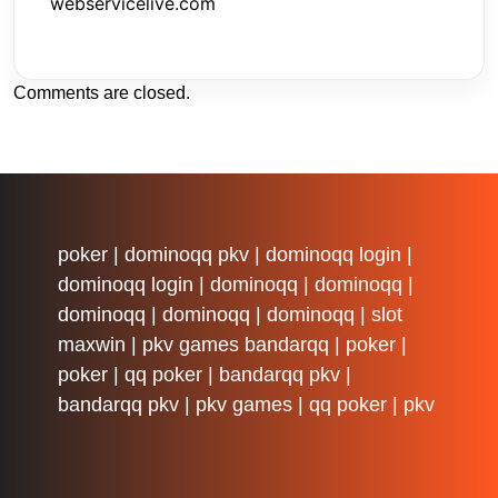
webservicelive.com
Comments are closed.
poker
|
dominoqq pkv
|
dominoqq login
|
dominoqq login
|
dominoqq
|
dominoqq
|
dominoqq
|
dominoqq
|
dominoqq
|
slot
maxwin
|
pkv games bandarqq
|
poker
|
poker
|
qq poker
|
bandarqq pkv
|
bandarqq pkv
|
pkv games
|
qq poker
|
pkv