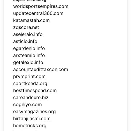
worldsportsempires.com
updatecentral360.com
katamastah.com
zqscore.net
aseleraio.info
asticio.info
egardenio.info
arxteamio.info
getalexio.info
accountaudittaxcon.com
prymprint.com
sportkeeda.org
besttimespend.com
careandcure.biz
cogniyo.com
easymagazines.org
hirfanjilasmi.com
hometricks.org