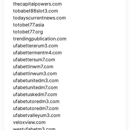
thecapitalpowers.com
tobabet88slot3.com
todayscurrentnews.com
totobet77.asia
totobet77.org
trendingpublication.com
ufabettererum3.com
ufabettermentm4.com
ufabettersum7.com
ufabettinwm7.com
ufabettinwum3.com
ufabetunitedm3.com
ufabetunitedm7.com
ufabetuskedm7.com
ufabetutoredm3.com
ufabetutoredm7.com
ufabetvalleyum3.com
veloxview.com
westufabetm3.com