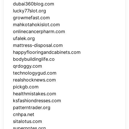
dubai360blog.com
lucky77slot.org
growmefast.com
mahkotahokislot.com
onlinecancerpharm.com
ufalek.org
mattress-disposal.com
happyflooringandcabinets.com
bodybuildinglife.co
qrdoggy.com
technologygud.com
realshocknews.com
pickgb.com
healthmistakes.com
ksfashiondresses.com
patterntrader.org
cnhpa.net
sitalotus.com
supernotes.org