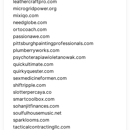
leathercraftpro.com
microgridpower.org
mixiqo.com
needglobe.com
ortocoach.com
passionawe.com
pittsburghpaintingprofessionals.com
plumberryworks.com
psychoterapiawioletanowak.com
quickultimate.com
quirkyquester.com
sexmedicineformen.com
shiftripple.com
slotterpercaya.co
smartcoolbox.com
sohanjitfinances.com
soulfulhousemusic.net
sparklooms.com
tacticalcontractingllc.com