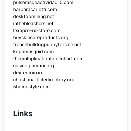
pulserasdeactividad10.com
barbaracarlotti.com
desktopmining.net
inthebleachers.net
lexapro-rx-store.com
buyskincareproducts.org
frenchbulldogpuppyforsale.net
kogamasquid.com
themultiplicationtablechart.com
casinoglamour.org
dextercoin.io
christianarticledirectory.org
5homestyle.com
Links