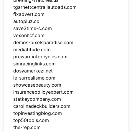
breitling-watches.us
tgarnettcentrallautoads.com
fixadvert.com
autopluz.co
save3time-c.com
vexonhcf.com
demos-pixelsparadise.com
mediatitude.com
prewarmotorcycles.com
simracinglinks.com
dosyamerkezi.net
le-surrealisme.com
showcasebeauty.com
insurancepolicyexpert.com
statkeycompany.com
carolinadeckbuilders.com
topinvestingblog.com
top50tools.com
the-rep.com