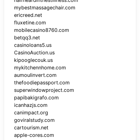
halfheardinthestillness.com
mybestmassagechair.com
ericreed.net
fluxetine.com
mobilecasino8760.com
betqq3.net
casinoloans5.us
CasinoAuction.us
kipooglecouk.us
mykitchennhome.com
aumoulinvert.com
thefoodiepassport.com
superwindowproject.com
papibakigrafo.com
icanhazjs.com
canimpact.org
goviralstudy.com
cartourism.net
apple-cores.com