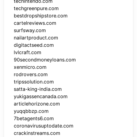
techintendo.com
techgreenpure.com
bestdropshipstore.com
cartelreviews.com
surfsway.com
nailartproduct.com
digitactseed.com
lvlcraft.com
90secondmoneyloans.com
xenmicro.com
rodrovers.com
tripssolution.com
satta-king-india.com
yukigassencanada.com
articlehorizone.com
yuqqbbzp.com
7betagents6.com
coronavirusuptodate.com
crackinstreams.com