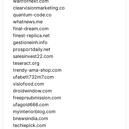
waitfornext.com
clearvisionmarketing.co
quantum-code.co
whatnews.me
final-dream.com
finest-replica.net
gestioneinh.info
prosportdaily.net
salesinvest22.com
teseract.org
trendy-ama-shop.com
ufabett732m7.com
visiofood.com
droidwindow.com
freeprsubmission.com
ufagold666.com
myinteriorblog.com
bnewsindia.com
techiepick.com