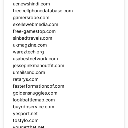
ucnewshindi.com
freecellphonedatabase.com
gamersrope.com
exellewebmedia.com
free-gamestop.com
sinbadtravels.com
ukmagzine.com
wareztech.org
usabestnetwork.com
jessepinkmanoutfit.com
umailsend.com
retarys.com
fasterformationcpf.com
goldensnuggles.com
lookbattlemap.com
buyrdpservice.com
yesport.net
tostylo.com
yougetthat.net