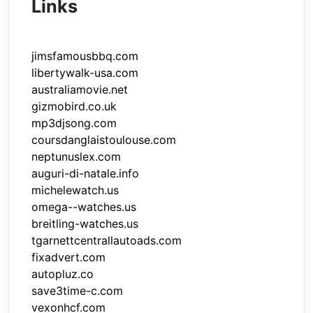
Links
jimsfamousbbq.com
libertywalk-usa.com
australiamovie.net
gizmobird.co.uk
mp3djsong.com
coursdanglaistoulouse.com
neptunuslex.com
auguri-di-natale.info
michelewatch.us
omega--watches.us
breitling-watches.us
tgarnettcentrallautoads.com
fixadvert.com
autopluz.co
save3time-c.com
vexonhcf.com