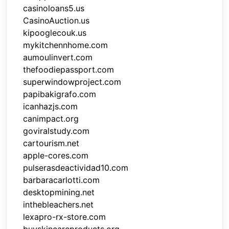
casinoloans5.us
CasinoAuction.us
kipooglecouk.us
mykitchennhome.com
aumoulinvert.com
thefoodiepassport.com
superwindowproject.com
papibakigrafo.com
icanhazjs.com
canimpact.org
goviralstudy.com
cartourism.net
apple-cores.com
pulserasdeactividad10.com
barbaracarlotti.com
desktopmining.net
inthebleachers.net
lexapro-rx-store.com