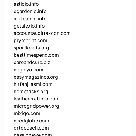
asticio.info
egardenio.info
arxteamio.info
getalexio.info
accountaudittaxcon.com
prymprint.com
sportkeeda.org
besttimespend.com
careandcure.biz
cogniyo.com
easymagazines.org
hirfanjilasmi.com
hometricks.org
leathercraftpro.com
microgridpower.org
mixiqo.com
needglobe.com
ortocoach.com
passionawe.com