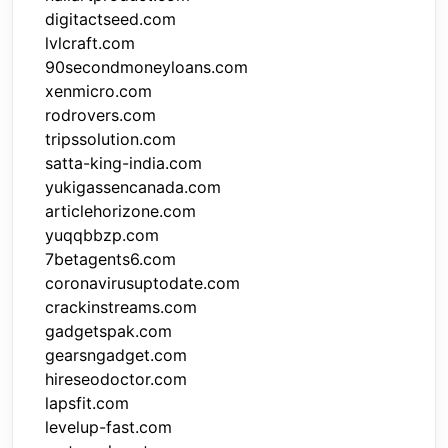
digitactseed.com
lvlcraft.com
90secondmoneyloans.com
xenmicro.com
rodrovers.com
tripssolution.com
satta-king-india.com
yukigassencanada.com
articlehorizone.com
yuqqbbzp.com
7betagents6.com
coronavirusuptodate.com
crackinstreams.com
gadgetspak.com
gearsngadget.com
hireseodoctor.com
lapsfit.com
levelup-fast.com