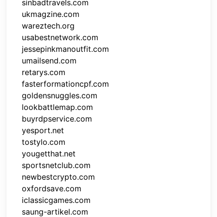
sinbadtravels.com
ukmagzine.com
wareztech.org
usabestnetwork.com
jessepinkmanoutfit.com
umailsend.com
retarys.com
fasterformationcpf.com
goldensnuggles.com
lookbattlemap.com
buyrdpservice.com
yesport.net
tostylo.com
yougetthat.net
sportsnetclub.com
newbestcrypto.com
oxfordsave.com
iclassicgames.com
saung-artikel.com