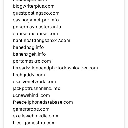
blogwriterplus.com
guestpostingseo.com
casinogambitpro.info
pokerplaymasters.info
courseoncourse.com
bantinbatdongsan247.com
bahednog.info
bahenxgek.info
pertamaskre.com
threadsvideoandphotodownloader.com
techgiddy.com
usalivenetwork.com
jackpotrushonline.info
ucnewshindi.com
freecellphonedatabase.com
gamersrope.com
exellewebmedia.com
free-gamestop.com