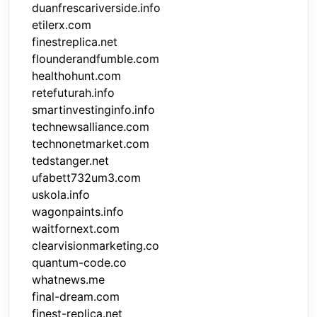
duanfrescariverside.info
etilerx.com
finestreplica.net
flounderandfumble.com
healthohunt.com
retefuturah.info
smartinvestinginfo.info
technewsalliance.com
technonetmarket.com
tedstanger.net
ufabett732um3.com
uskola.info
wagonpaints.info
waitfornext.com
clearvisionmarketing.co
quantum-code.co
whatnews.me
final-dream.com
finest-replica.net