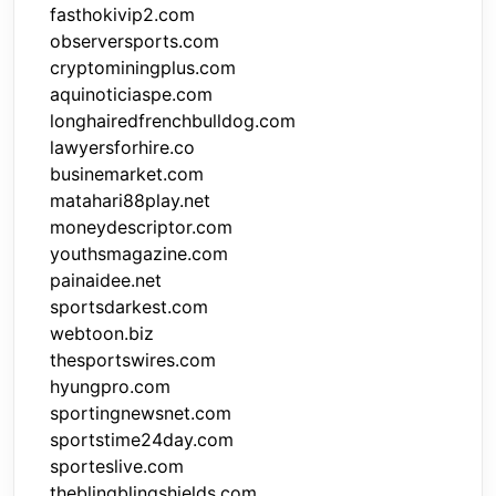
fasthokivip2.com
observersports.com
cryptominingplus.com
aquinoticiaspe.com
longhairedfrenchbulldog.com
lawyersforhire.co
businemarket.com
matahari88play.net
moneydescriptor.com
youthsmagazine.com
painaidee.net
sportsdarkest.com
webtoon.biz
thesportswires.com
hyungpro.com
sportingnewsnet.com
sportstime24day.com
sporteslive.com
theblingblingshields.com