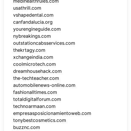
medihealthrules.com
usathrill.com
vshapedental.com
canfandalucia.org
yourengineguide.com
nybreakings.com
outstationcabsservices.com
thekrtagy.com
xchangeindia.com
coolmicrotech.com
dreamhousehack.com
the-techteacher.com
automobilenews-online.com
fashionalltimes.com
totaldigitalforum.com
technoarmaan.com
empresasposicionamientoweb.com
tonybestcosmetics.com
buzznc.com