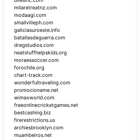
bilesinc.com
milaretreatnz.com
modaagi.com
smallvilleph.com
galiciasuroeste.info
batallasdeguerra.com
dregstudios.com
neatstuffhelpskids.org
moraessoccer.com
forochile.org
chart-track.com
wonderfultraveling.com
promocioname.net
wimaxworld.com
freeonlinecricketgames.net
bestcashing.biz
firerestrictions.us
archiesbrooklyn.com
muambeiros.net