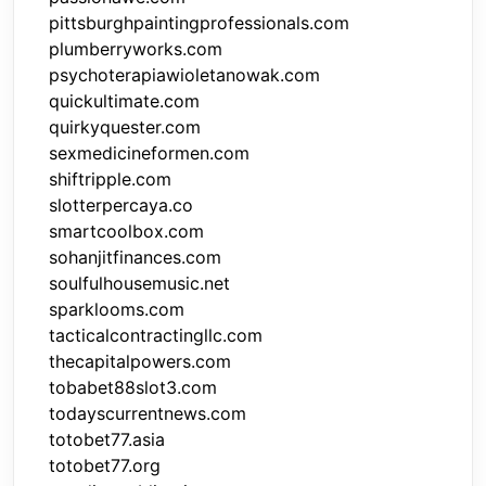
pittsburghpaintingprofessionals.com
plumberryworks.com
psychoterapiawioletanowak.com
quickultimate.com
quirkyquester.com
sexmedicineformen.com
shiftripple.com
slotterpercaya.co
smartcoolbox.com
sohanjitfinances.com
soulfulhousemusic.net
sparklooms.com
tacticalcontractingllc.com
thecapitalpowers.com
tobabet88slot3.com
todayscurrentnews.com
totobet77.asia
totobet77.org