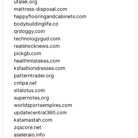
ufalek.org
mattress-disposal.com
happyflooringandcabinets.com
bodybuildinglife.co
qrdoggy.com
technologygud.com
realshocknews.com
pickgb.com
healthmistakes.com
ksfashiondresses.com
patterntrader.org
cnhpa.net
sitalotus.com
supernotes.org
worldsportsempires.com
updatecentral360.com
katamastah.com
zqscore.net
aseleraio.info