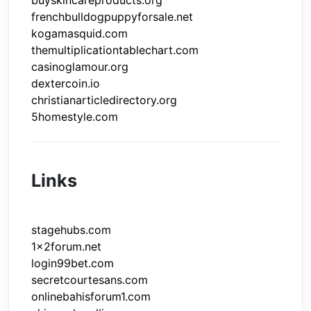
buyskincareproducts.org
frenchbulldogpuppyforsale.net
kogamasquid.com
themultiplicationtablechart.com
casinoglamour.org
dextercoin.io
christianarticledirectory.org
5homestyle.com
Links
stagehubs.com
1x2forum.net
login99bet.com
secretcourtesans.com
onlinebahisforum1.com