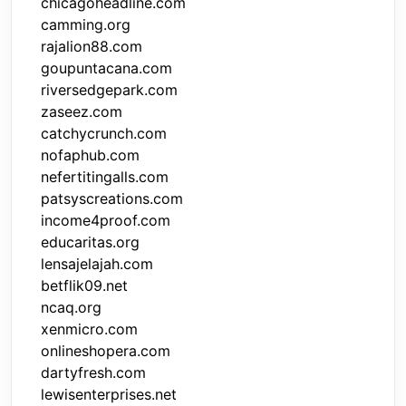
chicagoheadline.com
camming.org
rajalion88.com
goupuntacana.com
riversedgepark.com
zaseez.com
catchycrunch.com
nofaphub.com
nefertitingalls.com
patsyscreations.com
income4proof.com
educaritas.org
lensajelajah.com
betflik09.net
ncaq.org
xenmicro.com
onlineshopera.com
dartyfresh.com
lewisenterprises.net