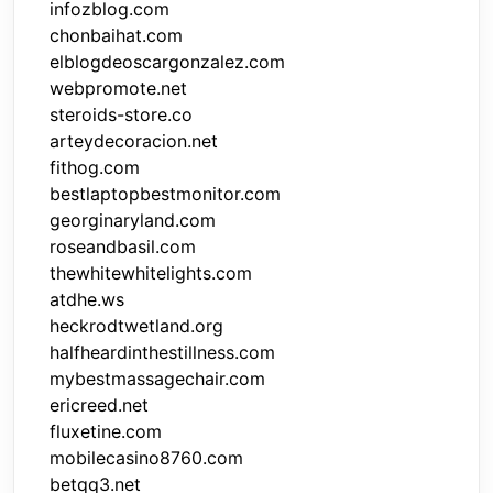
infozblog.com
chonbaihat.com
elblogdeoscargonzalez.com
webpromote.net
steroids-store.co
arteydecoracion.net
fithog.com
bestlaptopbestmonitor.com
georginaryland.com
roseandbasil.com
thewhitewhitelights.com
atdhe.ws
heckrodtwetland.org
halfheardinthestillness.com
mybestmassagechair.com
ericreed.net
fluxetine.com
mobilecasino8760.com
betqq3.net