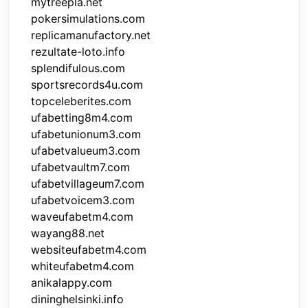
mytreepla.net
pokersimulations.com
replicamanufactory.net
rezultate-loto.info
splendifulous.com
sportsrecords4u.com
topceleberites.com
ufabetting8m4.com
ufabetunionum3.com
ufabetvalueum3.com
ufabetvaultm7.com
ufabetvillageum7.com
ufabetvoicem3.com
waveufabetm4.com
wayang88.net
websiteufabetm4.com
whiteufabetm4.com
anikalappy.com
dininghelsinki.info