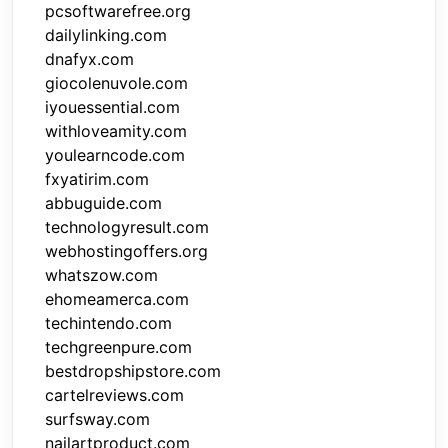
pcsoftwarefree.org
dailylinking.com
dnafyx.com
giocolenuvole.com
iyouessential.com
withloveamity.com
youlearncode.com
fxyatirim.com
abbuguide.com
technologyresult.com
webhostingoffers.org
whatszow.com
ehomeamerca.com
techintendo.com
techgreenpure.com
bestdropshipstore.com
cartelreviews.com
surfsway.com
nailartproduct.com